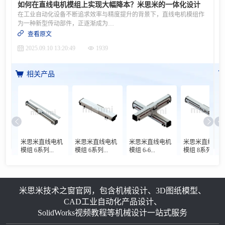
如何在直线电机模组上实现大幅降本？米思米的一体化设计
在工业自动化设备不断追求效率与精度提升的背景下，直线电机模组作
为一种新型传动部件，正逐渐成为众多制造企业的优先选择。相比传统的丝杠模组，直线电机在速度、精度、寿命等方面具备显著优势。然而，设备升级往往伴随着成本压力，如何在性能提升的同时实现成本控制，成为很多企业关注的焦点。米思米通过一体化设计与产品创新，在这一领域给出了切实可行的解决方案。一、米思米直线电机模组：性能与成本的双重优势米思米直线电机模组采用磁悬浮推动原理，实现了直接、高效的直线运动。其结构简单，省去了丝杠、联轴器、轴承座等中间传动部件，不仅提升了运动性能，也大幅降低了机械复杂度和故障率。米思米推出的标准型直线电机模组，在速度、加速度和定位精度方面均明显优于传统丝杠模组——最大速度可达2m/s，重复定位精度控制在±5μm以内，加速度提升至1.5G。更重要的是，其采购成本远低于传统丝杠模组，实现了真正意义上的“高性价比”。二、一体化设计如何推动降本？1. 结构整合，节省设备空间与部件数量传统多滑台应用通常需配置多个丝杠模组，造成设备体积大、成本高。米思米直线电机模组支持在同轴上搭载多个滑台，并可独立控制，减少模组使用数量和整体占地面积，从而降低设备制造成本。2. 闭环控制减少维护与停机损失米思米直线电机模组采用闭环控制系统，可实时反馈与校正位置信息，避免累积误差，支持设备常年不间断运行。相比之下，传统丝杠模组需定期回原点、检修甚至更换磨损件，所带来的停产损失与人工成本不容忽视。3. 长寿命与低损耗设计由于运动过程中几乎没有机械接触，米思米直线电机模组的磨损极低，使用寿命可达传统丝杠模组的2.5倍以上。长期的免维护特性进一步降低了全生命周期的使用成本。4. 十字型与防异物型组件的标准化推出米思米在标准型基础上开发出十字型直线电机模组，通过预组装与精密检测，确保垂直度在±15μm以内。客户收到后仅需简单固定即可使用，大幅节省了人工与时间成本。防异物型则针对3C、半导体等行业中对细小零件防掉落的需求，采用非接触式封闭结构，避免异物侵入导致的设备损坏与维修成本，同时维持高速高精运行，延长了设备稳定运行周期。三、选型工具赋能，避免资源浪费为帮助用户快速、准确地选择合适型号，米思米开发了专业的直线电机模组选型工具。该工具内置计算逻辑与参数数据库，用户仅需输入基本需求，系统即可自动匹配最优型号，避免因过度配置带来的成本浪费，真正实现“按需选型”，节约设备投入。米思米直线电机模组通过一体化、模块化、标准化的产品设计，从多个维度帮助用户实现降本目标。不仅初始采购成本降低，更在设备空间、维护频次、停机时间、组装效率以及长期稳定性方面体现出综合成本优势。在强调精益制造与效率提升的今天，选择一款性能出色且经济实用的直线电机模组，已成为众多企业提升竞争力的关键决策。米思米持续致力于通过产品创新与服务优化，为客户提供真正可信赖的高性价比自动化解决方案，助力中国制造迈向更高水平。如果您觉得米思米的产品符合您的需求，注册成为米思米的企业会员，加入我们解锁更多米思米优质的产品与服务体验。※本文中直线电机模组与传统丝杠模组对比，所示数值均根据米思米同规格丝杠模组为参考，米思米社内测算所得※本文中所示价格，均为未税参考价，请以实际报价为准※除垂直安装的场景外，米思米直线电机模组可替代同规格米思米丝杠模组
查看原文
2025.09.10 13:20:49
1939
相关产品
米思米直线电机
米思米直线电机
米思米直线电机
米思米直线电
模组 6系列...
模组 6系列...
模组 6-6...
模组 8系列...
米思米技术之窗官网，包含机械设计、3D图纸模型、
CAD工业自动化产品设计、
SolidWorks视频教程等机械设计一站式服务