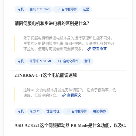
电机
富兴 FULLING
工厂自动化零件
选型
请问伺服电机和步进电机的区别是什么？
除了伺服电机和步进电机本身的运行原理和性能不同外，
主要的区别是伺服电机采用闭环控制，步进电机多数为开
查看原文
环控制，使用时可能会出现漏步现象。
电机
米思米 MISUMI
工厂自动化零件
测评
2TNRK6A-C-T这个电机能调速嘛
这种AC交流电机本身就是无法调速的，适合于低功率、低
查看原文
速度、低效率的场合。
电机
东力 TL
性能/特征
工厂自动化零件
用法/操作
ASD-A2-0221这个伺服驱动器 PR Mode是什么功能，以及CAN