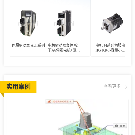
马
伺服驱动器 A5II系列
电机驱动器套件 松
电机 J4系列伺服电机
J4系
下A6伺服电机+驱动
HG-KR小容量小惯
SR中
器套装/MSMF系列
量系列
列
实用案例
查看更多