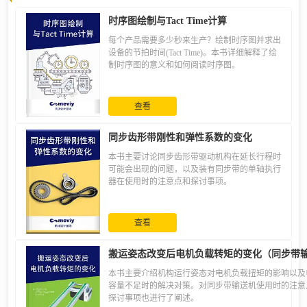
时序图绘制与Tact Time计算
每个产品需要多少秒来生产？绘制时序图并求出
设备的节拍时间(Tact Time)。本书详细解释了绘
制时序图的意义和如何阅读时序图。
查看
同步齿形带刚性和弹性系数的变化
本书主要讨论同步齿形带驱动机构在延长行程时
可能会出现的问题，以及装有同步带的单轴执行
器在使用时的注意点和探讨事项。
查看
搬运姿态改变后电机负载转矩的变化（同步带
本书主要介绍机构运行姿态对电机负载扭矩的影响以及
容量不足时的解决对策。对同步带输送机使用时的注意
探讨事项也进行了阐述。