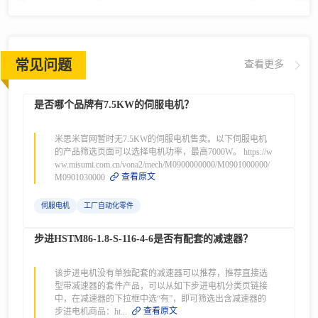
常见问题
查看更多
是否哪个品牌有7.5KW的伺服电机？
米思米官网暂时无7.5KW的伺服电机售卖。以下伺服电机
的产品筛选页面可以选择电机功率，最高7000W。 https://w
ww.misumi.com.cn/vona2/mech/M0900000000/M0901000000/
查看原文
M0901030000
伺服电机
工厂自动化零件
步进HSTM86-1.8-S-116-4-6是否有配套的减速器？
该步进电机没有单独配套的减速器可以推荐，推荐直接选
型带减速器的套件产品，可以从如下步进电机分类页链接
中，在减速器的下拉框中选“有”，即可筛选出含减速器的
查看原文
步进电机商品：ht...