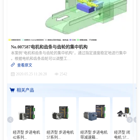
No.007587电机和齿条与齿轮的集中机构
本案例"电机和齿条与齿轮的集中机构"，通过指定速度稳定地进行集中
。根据电机和齿条齿轮可以调整工件的聚集位置此外，因为聚集位置的调整有余量，能够对应不同尺寸的工件 。目的・动作· 目的 将工件集中· 動作 ①通过各输送机将工件搬运过来②来到指定位置的话通过感应器停止工件③驱动传递到齿轮上工件聚集④电机逆向翻转释放工件⑤搬运工件IDEA NOTE 使用电机和齿条齿轮的集中结构通过使用电气的电机和齿条齿轮的驱动装置，在即使没有空气供给的环境也可以集中工件。此外，能够在一定的速度下稳定地集中工件设计要点，尺寸规格等更多案例信息，请点击进入案例详情
查看原文
2020.05.25 11:26:28
2542
相关产品
经济型 步进电机
经济型 步进电机
经济型 步进电机
经济型 闭环步
42系列...
57系列...
带减速箱...
电机 57...