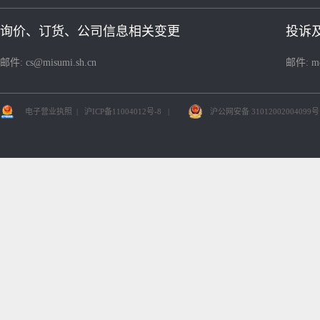
询价、订货、公司信息相关变更
投诉
邮件:
cs@misumi.sh.cn
邮件:
m
电子营业执照
|
沪ICP备11004012号-8
|
沪公网安备 31012002004099号