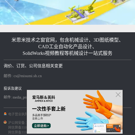
米思米技术之窗官网，包含机械设计、3D图纸模型、
CAD工业自动化产品设计、
SolidWorks视频教程等机械设计一站式服务
询价、订货、公司信息相关变更
邮件:
cs@misumi.sh.cn
投诉及建议
邮件:
media_pr@misumi.sh.cn
电子营业执照
|
沪ICP备11004012号-8
|
沪公网安备 31012002004099号
|
网信算备310120358903802230013号
|
网信算备310120358903804230015号