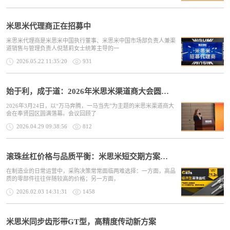
米思米代理商正在招募中
米思米代理商是米思米中国执行董事、米思米中国市场部负责人兼渠
道销售与管理负责人倪慧莉女士统筹主导的一
2026.05.22 11:35:20
931
始于利，成于道：2026年米思米渠道商大会圆满落幕
2026年3月24日，以“万马奔腾，一马当先”为主题的米思米渠道商大
会在奉贤园区圆满落幕。会议回顾了
2026.04.29 09:38:56
812
滚珠丝杠价格与品质平衡：米思米短交期方案的价值
在制造业的日常运营中，采购决策常常面临两难选择：一方面，高品
质的零部件往往伴随较高的价格；另一方面，
2026.02.03 14:31:31
1458
米思米同步齿形带GT型，高精度传动新方案