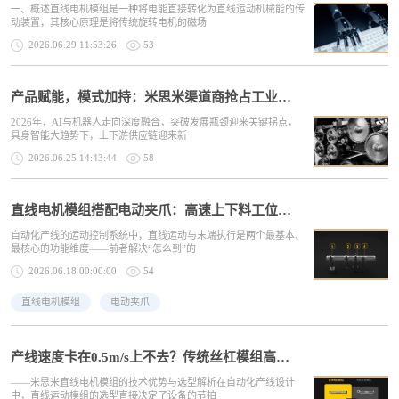
一、概述直线电机模组是一种将电能直接转化为直线运动机械能的传
动装置，其核心原理是将传统旋转电机的磁场
2026.06.29 11:53:26
53
产品赋能，模式加持：米思米渠道商抢占工业品渠道新红利
2026年，AI与机器人走向深度融合，突破发展瓶颈迎来关键拐点，
具身智能大趋势下，上下游供应链迎来新
2026.06.25 14:43:44
58
直线电机模组搭配电动夹爪：高速上下料工位增效方案解析
自动化产线的运动控制系统中，直线运动与末端执行是两个最基本、
最核心的功能维度——前者解决“怎么到”的
2026.06.18 00:00:00
54
直线电机模组
电动夹爪
产线速度卡在0.5m/s上不去？传统丝杠模组高速运行的优化方案
——米思米直线电机模组的技术优势与选型解析在自动化产线设计
中，直线运动模组的选型直接决定了设备的节拍