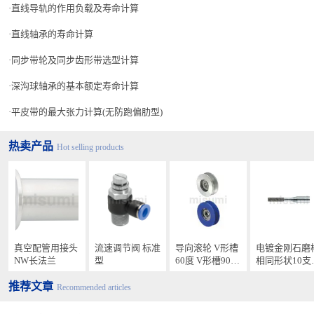
直线导轨的作用负载及寿命计算
直线轴承的寿命计算
同步带轮及同步齿形带选型计算
深沟球轴承的基本额定寿命计算
平皮带的最大张力计算(无防跑偏肋型)
热卖产品
Hot selling products
真空配管用接头
流速调节阀 标准
导向滚轮 V形槽
电镀金刚石磨
NW长法兰
型
60度 V形槽90度
相同形状10支
滑轮型
装/不同形状30
推荐文章
支套装
Recommended articles