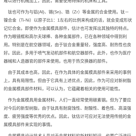
难以进行机械加工，因此，需要使用特殊的机床和工具。
钛也可作为与铝(Al)、锡(Sn)、锆（Zr）等金属的合金使用。钛－
镍合金（Ti-Ni）以原子比1：1左右的比例来构成的话，就会变成形状
记忆合金。即使作为金属模具部件，估计也可发挥出其独特的特点。
作为眼镜框和高尔夫球棒、各种金属部件，已在各种领域中得到利
用。特别是在航空器领域，由于钛合金重量轻，强度高、耐热性也良
好。因此，多用于喷气发动机部件和航空器部件。此外，也作为医疗
器械和人造器官的部件来使用。也用于热交换器的部件。
由于其成本也高，因此，在作为具体的金属模具部件来采用的事例
上，具有局限性。但由于它具有上述优点，因此，作为可应对新树脂
的金属模具部件材料，可以认为，它蕴藏着相关的使用可能性。
作为金属模具用金属材料，人们一直经常使用碳素钢。但为了要应
对今后的新型树脂，由于钛具有耐腐蚀性、耐酸性、着色性、高温强
度、疲劳强度等优秀的优点。因此，钛估计可应对无法使用传统的金
属模具部件来实现的事情。
金属模具设计技术人员对于金属材料的新材料知识，也要广泛进行