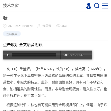
技术之窗
钛
2021.09.28 10:40:20
米思米
3147
塑料模具
点击收听全文语音朗读
00:00
/
02:30
钛（Ti）重量轻，（比重4.507。铁为7.8），熔点高（1668℃）。
是一种在室温下具有密排六方晶格的晶体结构的金属。并具有热膨胀
系数小，电阻大的特点。此外，耐腐蚀性良好，具有可与不锈钢和
金、铂相媲美的耐腐蚀性。而且，非常耐金属疲劳，耐久性良好。也
可进行着色，也可带上颜色。
根据这种特性，钛也有可能应用到金属模具部件上。但是，由于它