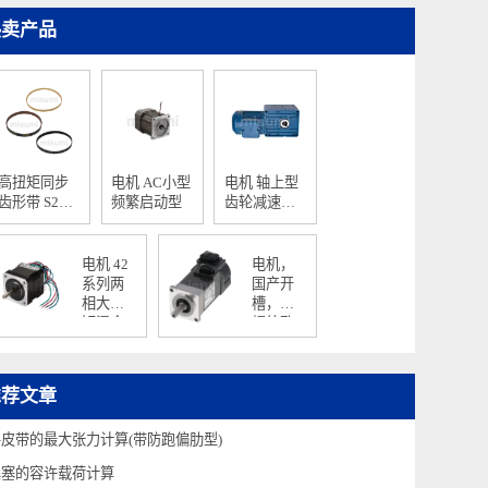
热卖产品
高扭矩同步
电机 AC小型
电机 轴上型
齿形带 S2M
频繁启动型
齿轮减速电
型
机
电机 42
电机，
系列两
国产开
相大力
槽，无
矩混合
螺纹孔
式步进
JE系列
电机 步
经济型
距角
伺服电
推荐文章
1.8°HSTM
机 HG-
KN小容