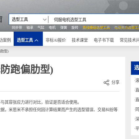
之窗
选型工具
同步带
轴承
气缸
电机
弹簧
旋转
直线模组选型工具
电动
成功案例
选型工具
非标AI报价
技术课堂
电子书下载
防跑偏肋型)
无防跑偏肋型)
分享
力，并与其容张应力进行对比，验证是否适合使用。
官方依据，米思米不承担任何因计算结果而产生的选型错误、交易纠纷等