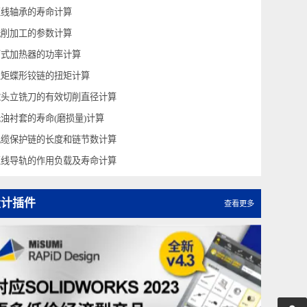
平皮带的最大张力计算(带防跑偏肋型)
量小惯
量系列
螺塞的容许载荷计算
直线轴承的寿命计算
铣削加工的参数计算
筒式加热器的功率计算
扭矩蝶形铰链的扭矩计算
球头立铣刀的有效切削直径计算
无油衬套的寿命(磨损量)计算
电缆保护链的长度和链节数计算
直线导轨的作用负载及寿命计算
设计插件
查看更多