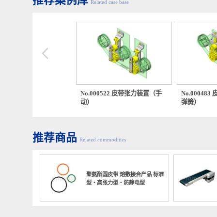
推荐案例库
Related case base
00503 平行(2方向)输送机移
No.000522 皮带张力装置（手
No.00
动）
弹簧）
推荐商品
Related commodities