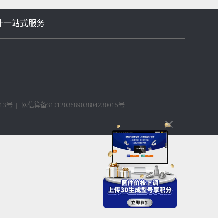
/单品销
十字孔平头小螺丝
等机械设计一站式服务
802230013号
|
网信算备310120358903804230015号