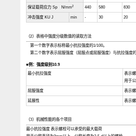
破坏扭矩
MBN
·
m
min
-
在
ISO898-7
中予
2
保证载荷应力
Sp
N/mm
440
580
83
冲击强度
KU J
min
-
30
20
（
2
）表格中强度分级数值的读取方法
第一个数字表示标称最小抗拉强度的
1/100
。
第二个数字表示屈服强度（屈服点或屈服强度）与抗拉强
■
例：强度级别
10.9
最小抗拉强度
表
用
屈服强度
表
延展性
表