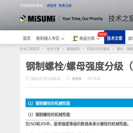
欢迎来到米思米
请登录
免费注册
米思米
技术
首页
新机械人专区
商品分类
技术文章
技术之窗首页
技术文章
基础原理
机械元件的基础
螺丝
钢制螺栓/螺母强度分级
2022.07.15 12:00:42
米思米
7134
（
1
）钢制螺栓的机械性能
（
1
）钢制螺栓的机械性能
在
ISO
和
JIS
中，是用强度等级的数值来表示螺栓的机械性