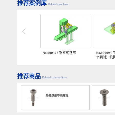
上一篇
避免螺纹损坏的预处理（螺丝-5）
下一篇
不锈钢制螺栓/螺母强度分级（螺丝-7）
推荐案例库
Related case base
00173 使用了钢珠的角度调
No.000327 钢丝式卷帘
No.00
个同时