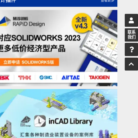
用螺栓/螺母紧固时的力平衡基础知识（螺丝-11）
螺丝的制造方法（螺丝-9）
设计插件
查看更多