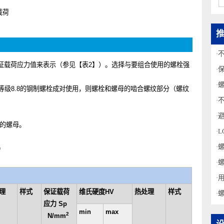
最大载荷
的保证载荷应力值来表示（参见【表
2
】）。选择与要组合使用的螺栓强
强度等级
8.8
的钢制螺栓成对使用，则螺栓和螺母的啮合螺纹部分（螺纹
左右的螺母。
螺母。
1998
）