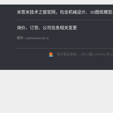
推荐商品
Related commodities
外螺纹型等高螺栓
米思米技术之窗官网，包含机械设计、3D图纸模型
询价、订货、公司信息相关变更
邮件:
cs@misumi.sh.cn
电子营业执照
|
沪ICP备11004012