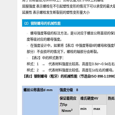
（
3
）机械性能的各个项目
最小抗拉强度
表示螺栓可以承受的最大载荷
用于公称直径为
3mm
以上、公称长度为
2.5 d
以上的螺栓
屈服强度
表示螺栓在不引起塑性变形的情况下可以承受的
延展性
表示螺栓发生断裂前的塑性变形量大小
（
2
）钢制螺母的机械性能
螺母强度等级的标注方法，是以对应于螺丝公称直径
·
度等级对应的螺母强度。
在强度设计中，如果将【表
2
】中强度等级
8
的螺母和
·
部分）不会损坏的情况下，螺栓的轴部分会断裂。
【表
2
】中的样式数字：
·
样式：
1
→
代表材料强度比较高、高度在
0.8d
～
0.9d
样式：
2
→
代表材料强度比较低、高度在
1d
左右的
【表
2
】钢制螺母（粗牙）的机械性能（节选自
ISO 898-1: