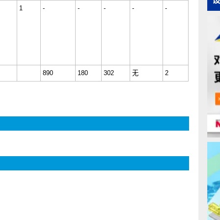
热处理
样式
保证载荷
维氏硬度
HV
热处理
样式
应力
Sp
min
max
2
N/mm
无
1
-
-
-
-
-
有
890
180
302
无
2