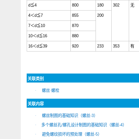
螺丝公称直径
d mm
强度分级
8
保证载荷应
维氏硬度
HV
力
Sp
min
max
2
N/mm
d
≦
4
800
180
302
4
＜
d
≦
7
855
200
7
＜
d
≦
10
870
10
＜
d
≦
16
880
16
＜
d
≦
39
920
233
353
关联类别
螺丝·螺栓
·