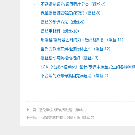
关联内容
螺丝制图的基础知识（螺丝
-3
）
·
多个螺丝孔
/
螺孔设计制图的基础知识（螺丝
-4
）
·
避免螺纹损坏的预处理（螺丝
-5
）
·
不锈钢制螺栓
/
螺母强度分类（螺丝
-7
）
·
保证螺栓紧固强度的常识（螺丝
-8
）
·
螺丝的制造方法（螺丝
-9
）
·
螺丝用材料（螺丝
-10
）
·
用螺栓
/
螺母紧固时的力平衡基础知识（螺丝
-11
）
·
当外力作用在螺栓连接体上时（螺丝
-12
）
·
螺丝松动与防松动措施（螺丝
-13
）
·
LCA
（低成本自动化）设计
/
制造中螺丝发生的各
·
不合理的双螺母紧固充满危险（螺丝
-2
）
·