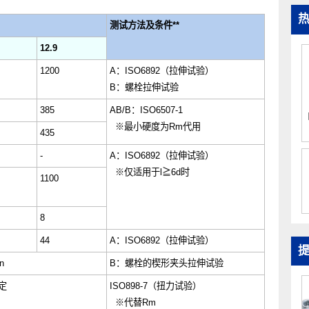
测试方法及条件
**
.9
12.9
40
1200
A
：
ISO6892
（拉伸试验）
B
：螺栓拉伸试验
0
385
AB/B
：
ISO6507-1
※
最小硬度为
Rm
代用
0
435
-
A
：
ISO6892
（拉伸试验）
※
仅适用于
l
≧
6d
时
0
1100
8
44
A
：
ISO6892
（拉伸试验）
m,min
B
：螺栓的楔形夹头拉伸试验