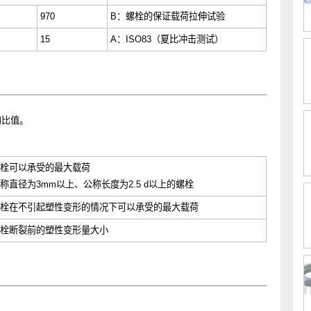
以规定
ISO898-7
（扭力试验）
※
代替
Rm
0
970
B
：螺栓的保证载荷拉伸试验
15
A
：
ISO83
（夏比冲击测试）
度的比值。
示螺栓可以承受的最大载荷
于公称直径为
3mm
以上、公称长度为
2.5 d
以上的螺栓
示螺栓在不引起塑性变形的情况下可以承受的最大载荷
示螺栓断裂前的塑性变形量大小