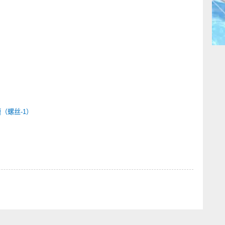
种问题（螺丝
-1
）