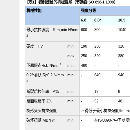
【表
1
】钢制螺栓的机械性能（节选自
ISO 898-1:1998
）
机械性能
强度分级
6.8
8.8*
10
最小抗拉强度
R m,min N/mm
600
800
10
2
硬度
HV
min
190
250
32
max
250
320
38
2
下屈服点
Rcl. N/mm
min
480
-
-
0.2%
耐力
Rp0.2 N/mm
min
-
640
94
2
断裂后拉伸率
A%
min
-
12
9
断面收缩率
Z%
min
-
52
48
楔形夹头抗拉强度
不得低于最小抗拉强度
R