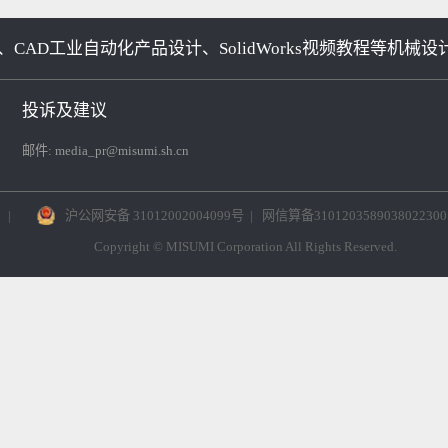
内六角平头螺丝 铝合金型材用
内六角圆头螺栓（不锈钢
售）
、CAD工业自动化产品设计、SolidWorks视频教程
投诉及建议
邮件:
media_pr@misumi.sh.cn
号-8
|
沪公网安备 31012002004099号
|
网信算备310120358903
Copyright © MISUMI Corporation All Rights Reserved.