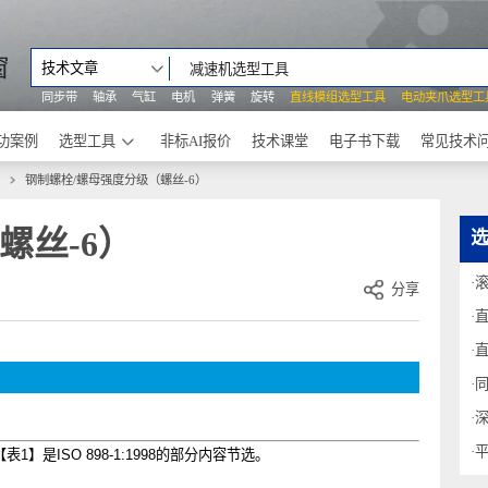
之窗
技术文章
同步带
轴承
气缸
电机
弹簧
旋转
直线模组选型工具
电动
成功案例
选型工具
非标AI报价
技术课堂
电子书下载
・弹簧
钢制螺栓/螺母强度分级（螺丝-6）
（螺丝-6）
分享
能。【表
1
】是
ISO 898-1:1998
的部分内容节选。