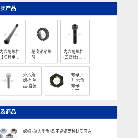
热卖产品
内六角螺栓
精密锁紧螺
内六角螺栓
【模具用标
母
(盖螺栓) 12.9
准零件】
级-材质：钢/
单品销售
外六角
螺母 凡
螺栓 单
升 六角
品/盒装
螺母/螺
丝配套
螺帽
提及商品