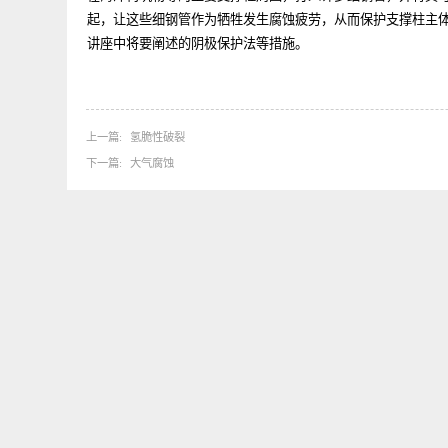
形状，即使发生了应力集中，也应该尽量减小该部分承受
在海洋构筑物等的主要支撑柱周围，打入许多细钢管，并
起，让这些细钢管作为牺牲发生腐蚀疲劳，从而保护支撑
讲座中将要阐述的阴极保护法等措施。
上一篇
氢脆性破裂
下一篇
大气腐蚀