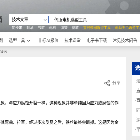
之窗
技术文章
同步带
轴承
气缸
电机
弹簧
旋转
直线模组选型工具
电动
功案例
选型工具
非标AI报价
技术课堂
电子书下载
常见
腐蚀疲劳
分享
坏现象，与应力腐蚀开裂一样，这种现象并非单纯因为应力或腐蚀的作
果将其弯曲、拉直，经过多次反复之后，铁丝最终会断掉。这是因为金