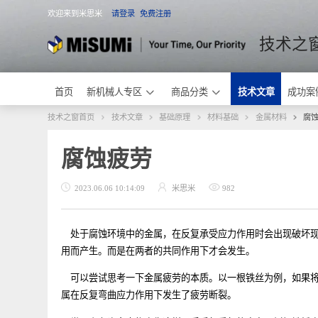
欢迎来到米思米
请登录
免费注册
米思米
技术
首页
新机械人专区
商品分类
技术文章
成
技术之窗首页
技术文章
基础原理
材料基础
金属材料
腐蚀疲劳
2023.06.06 10:14:09
米思米
982
处于腐蚀环境中的金属，在反复承受应力作用时会出现破
用而产生。而是在两者的共同作用下才会发生。
可以尝试思考一下金属疲劳的本质。以一根铁丝为例，如
属在反复弯曲应力作用下发生了疲劳断裂。