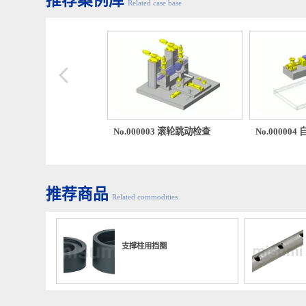
推荐案例库
Related case base
00014 双支承面基准的平台
No.000003 滚轮跳动检查
No.00
推荐商品
Related commodities