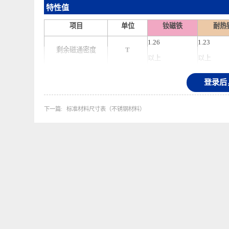
特性值
项目
单位
钕磁铁
1.26
1.23
剩余
磁通密度
T
以上
以上
859
923
矫顽力bHC
KA/m
登
以上
以上
955
1592
下一篇
标准材料尺寸表（不锈钢材料）
矫顽力
iHC
KA/m
以上
以上
260
287
最大磁能积
kJ/m3
以上
以上
密度
g/cm3
7.3～7.5
7.3～7
居里温度
℃
310
340～