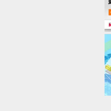
600
600
480～580
650
200
300
400