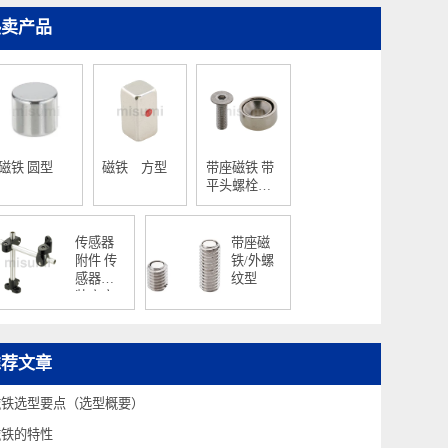
热卖产品
磁铁 圆型
磁铁 方型
带座磁铁 带
平头螺栓止
动座/圆型
传感器
带座磁
附件 传
铁/外螺
感器安
纹型
装底座
支架组
件/树脂
型
推荐文章