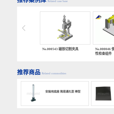
直径方向
推荐案例库
Related case base
特性等级
00444 便宜的压入夹具
No.000543 磁铁切割夹具
No.00
性检查
推荐商品
Related commodities