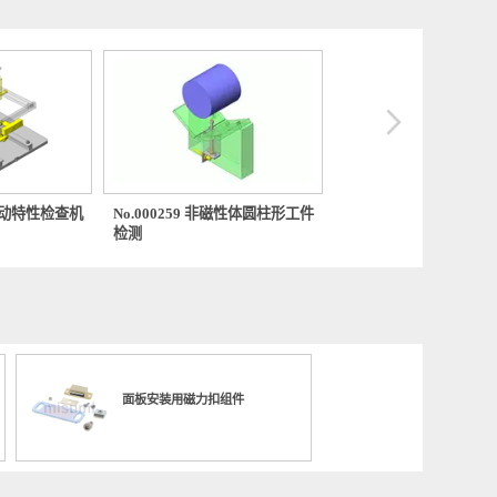
0347 简易手动特性检查机
No.000259 非磁性体圆柱形工件
No.000
检测
机构