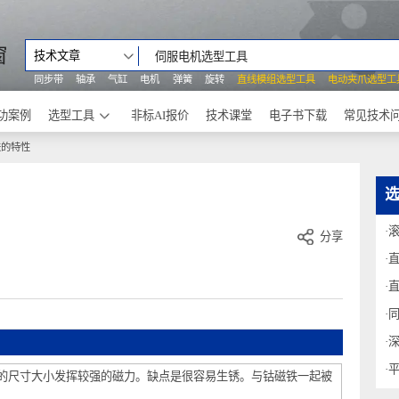
之窗
技术文章
同步带
轴承
气缸
电机
弹簧
旋转
直线模组选型工具
电动
成功案例
选型工具
非标AI报价
技术课堂
电子书下载
磁铁的特性
分享
较小的尺寸大小发挥较强的磁力。缺点是很容易生锈。与钴磁铁一起被