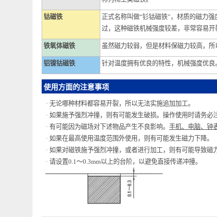
称为稀土类磁铁。
钴磁铁
正式名称叫做“钐钴磁铁”，材质的
过，这种磁铁机械强度较差，非常容
铁氧体磁铁
虽然磁力较弱，但是材料保磁力较高
铝镍钴磁铁
针对温度拥有优良的特性，机械强度
使用方面的注意事项
无论哪种材料都容易开裂，所以无法实施追加加工。
·
如果施予强烈冲撞，则有可能发生破损。操作使用时请
·
有可能因为磁场对下述物品产生不良影响。
手机、电脑
·
如果在最高使用温度范围外使用，则有可能发生磁力下
·
如果对磁铁施予强烈冲撞，或者进行加工，则有可能导
·
请设置0.1～0.3mm以上的台阶，以避免直接传递冲撞。
·