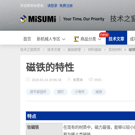
欢迎来到米思米
请登录
免费注册
米思米
技术
首页
新机械人专区
商品分类
技术文章
技术之窗首页
技术文章
基础原理
材料基础
其他材料
磁铁的特性
2020.03.24 20:06:58
米思米
3935
调节紧固件
销钉
小零件
磁铁
特点
钕磁铁
在现有的材质中，磁力最强，能够以