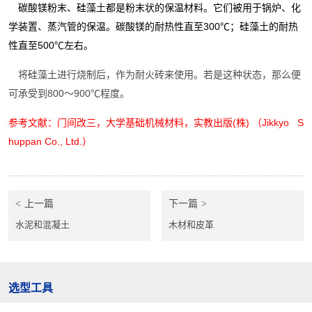
碳酸镁粉末、硅藻土都是粉末状的保温材料。它们被用于锅炉、化
学装置、蒸汽管的保温。碳酸镁的耐热性直至
300℃；硅藻土的耐热
性直至500℃左右。
将硅藻土进行烧制后，作为耐火砖来使用。若是这种状态，那么便
可承受到800～900℃程度。
参考文献：门间改三，大学基础机械材料，实教出版(株) （Jikkyo S
huppan Co., Ltd.）
上一篇
下一篇
水泥和混凝土
木材和皮革
选型工具