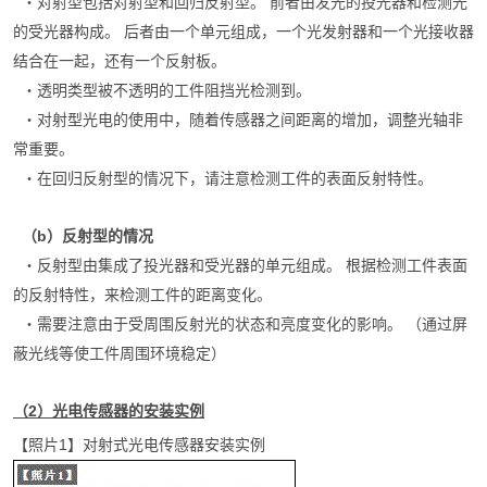
・
对射型包括对射型和回归反射型。 前者由发光的投光器和检测光
的受光器构成。 后者由一个单元组成，一个光发射器和一个光接收器
结合在一起，还有一个反射板。
・
透明类型被不透明的工件阻挡光检测到。
・
对射型光电的使用中，随着传感器之间距离的增加，调整光轴非
常重要。
・
在回归反射型的情况下，请注意检测工件的表面反射特性。
（
b
）
反射型的情况
・反射型由集成了投光器和受光器的单元组成。 根据检测工件表面
的反射特性，来检测工件的距离变化。
・需要注意由于受周围反射光的状态和亮度变化的影响。 （通过屏
蔽光线等使工件周围环境稳定）
（2）光电传感器的安装实例
【照片1】对射式光电传感器安装实例