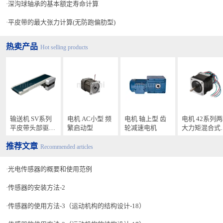
深沟球轴承的基本额定寿命计算
平皮带的最大张力计算(无防跑偏肋型)
【图２】是经常用于冲床安全传感器的回归反射型传感器
。
热卖产品
Hot selling products
输送机 SV系列
电机 AC小型 频
电机 轴上型 齿
电机 42系列
平皮带头部驱动
繁启动型
轮减速电机
大力矩混合式
型
进电机 步距角
推荐文章
1.8°HSTM
Recommended articles
光电传感器的概要和使用范例
传感器的安装方法-2
【图3】是输送机工件检测实例
传感器的使用方法-3（运动机构的结构设计-18）