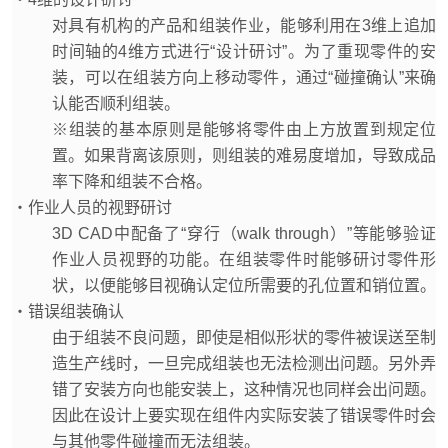
对具有机构的产品和组装作业，能够利用在3维上追加
时间轴的4维方式进行“设计研讨”。为了重现零件的安
装，可以在组装方向上移动零件，通过“碰撞确认”来确
认能否顺利组装。
※组装的基本原则是能够将零件由上方放置到规定位
置。如果背离该原则，则组装的难易度增加，导致成品
率下降和组装不合格。
・作业人员的视野研讨
3D CAD中配备了“穿行（walk through）”等能够验证
作业人员视野的功能。在组装零件时能够研讨零件形
状，以便能够目视确认定位所需要的孔位置和销位置。
・错误组装确认
由于组装不良问题，即使是相似形状的零件被误送至制
造生产线时，一旦完成组装也无法检测出问题。另外弄
错了安装方向也能安装上，这种情况也同样会出问题。
因此在设计上要实现在组件内实际安装了错误零件时会
与其他零件碰撞而无法组装。