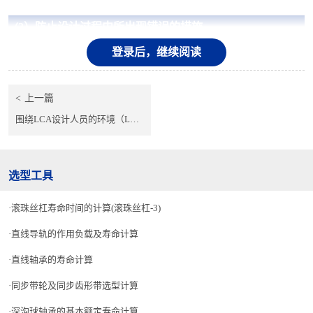
2）
防止设计过程中所出现错误的措施
（
登录后，继续阅读
（1）防止设计阶段中的错误的措施
由于这个阶段是以个人作业为主，因此，对思考过程难以做到第三
上一篇
者检查。为此，将思考过程中所进行的运动分析和计算的历史记录写
在记录笔记本上，可由此做到再次确认。这一点是很重要的。
围绕LCA设计人员的环境（LCA设计的现状和课题解決的着眼点-1）
（2）防止制图阶段中的错误的措施
由于CAD设计已普及，因此，在纸张图纸上的审图频次有所减少。
不要在设计完毕后立即出图，而是保留1〜2天左右。由此可有望获得
选型工具
以下错误防止效果。
滚珠丝杠寿命时间的计算(滚珠丝杠-3)
・
浮现出制图过程中因研究不足所导致的不合适的地方的替代
方案。
直线导轨的作用负载及寿命计算
・
变得可应对标准化和通用化等的残留作业。
直线轴承的寿命计算
同步带轮及同步齿形带选型计算
深沟球轴承的基本额定寿命计算