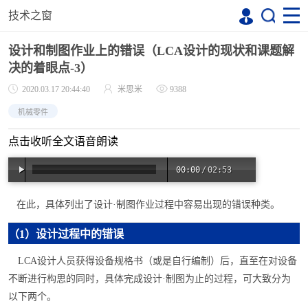
技术之窗
设计和制图作业上的错误（LCA设计的现状和课题解
决的着眼点-3）
2020.03.17 20:44:40
米思米
9388
机械零件
点击收听全文语音朗读
00:00
/
02:53
在此，具体列出了
设计·
制
图作业过程中容易出现的错误种类
。
（
1）设计过程中的错误
LCA
设计人员获得设备规格书
（或是自行编制）后，直至在对设备
不断进行构思的同时，具体完成
设计
·
制
图为止的过程，可大致分为
以下两个
。