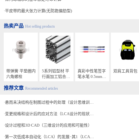
平皮带的最大张力计算(无防跑偏肋型)
热卖产品
Hot selling products
带弹簧·平垫圈内
5系列铝型材 平
真彩中性笔签字
双肩工具背包
六角螺栓
行面加工铝合金
笔水笔 0.5mm
型材
GP-009
推荐文章
Recommended articles
悬而未决结构在制图过程中的处理（设计思维训练-45）
变更规格和设计后的应对方法（LCA设计的现状和课题解决的着眼点-2）
设计过程和3D CAD（三维设计的应用和可能性）
第一次低成本自动化（LCA）的发展−其1（LCA的演变-4）