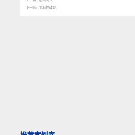
上一篇
晶间腐蚀
下一篇
氢脆性破裂