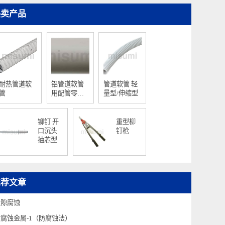
热卖产品
耐热管道软
铝管道软管
管道软管 轻
管
用配管零件
量型/伸缩型
套管型
铆钉 开
重型柳
口沉头
钉枪
抽芯型
推荐文章