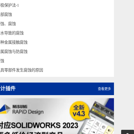
缝隙腐蚀
耐腐蚀金属-1（防腐蚀法）
阴极保护法-1
局部腐蚀
侵蚀、腐蚀
海水导致的腐蚀
异种金属接触腐蚀
金属腐蚀与防腐蚀
点蚀
模具零部件发生腐蚀的原因
设计插件
查看更多