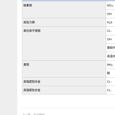
【表1】发生应力腐蚀破裂的金属与环境
金属
碳素钢
高张力钢
奥氏体不锈钢
C
黄铜
高强度铝合金
C
高强度钛合金
C