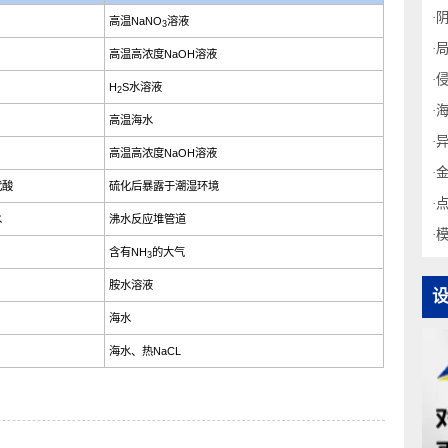
诱因物质
环境示例
NO
-
高温NaNO
溶液
3
3
OH-
高温高浓度NaOH溶液
H
S
H
S
水溶液
2
2
L-
高温海水
OH-
高温高浓度NaOH溶液
聚硫代酸
硫化后暴露于潮湿环境
高温水
沸水反应堆管道
NH
含有NH
的大气
3
3
胺
胺水溶液
L-
海水
L-
海水、热NaCL