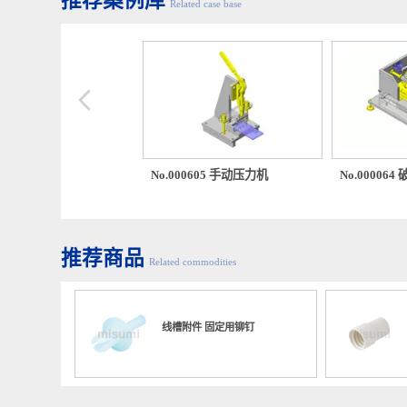
推荐案例库
Related case base
00217 低冲击、固定力手动
No.000605 手动压力机
No.00
构
推荐商品
Related commodities