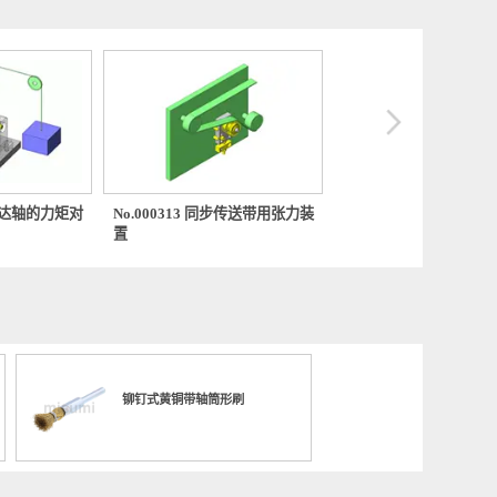
0182 小型马达轴的力矩对
No.000313 同步传送带用张力装
No.000
置
动）