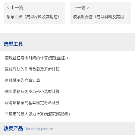
上一篇
下一篇
聚苯乙烯（成型材料及其用途）
液晶聚合物（成型材料及其用途）
选型工具
滚珠丝杠寿命时间的计算(滚珠丝杠-3)
直线导轨的作用负载及寿命计算
直线轴承的寿命计算
同步带轮及同步齿形带选型计算
深沟球轴承的基本额定寿命计算
平皮带的最大张力计算(无防跑偏肋型)
热卖产品
Hot selling products