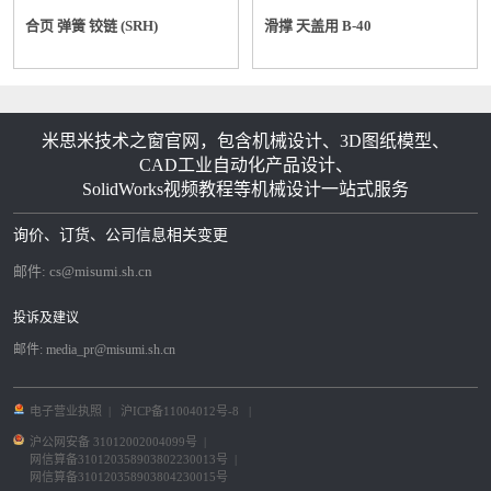
合页 弹簧 铰链 (SRH)
滑撑 天盖用 B-40
米思米技术之窗官网，包含机械设计、3D图纸模型、
CAD工业自动化产品设计、
SolidWorks视频教程等机械设计一站式服务
询价、订货、公司信息相关变更
邮件:
cs@misumi.sh.cn
投诉及建议
邮件:
media_pr@misumi.sh.cn
电子营业执照
|
沪ICP备11004012号-8
|
沪公网安备 31012002004099号
|
网信算备310120358903802230013号
|
网信算备310120358903804230015号