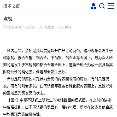
技术之窗
点蚀
2023.06.05 16:53:39
米思米
1674
顾名思义，点蚀是指深度远超开口尺寸的腐蚀。这种现象会发生于
碳素钢、低合金钢、铜合金、不锈钢、铝合金等金属上，最为众人所
知的是发生于不锈钢和铝合金等金属上，这类金属会形成一层具备高
耐腐蚀性的钝化膜，但是却会发生点蚀。
点蚀是局部腐蚀以孔状向金属的内表面发展的腐蚀，有时只是偶
发，而有时则会多发。在不锈钢等覆盖有钝化膜的表面上，点蚀以外
的区域呈光亮发亮的状态。
【图1】中是不锈钢上所发生的点蚀截面的模式图。在之前的讲座
中曾经提到，由于不锈钢的表面有一层钝化膜，所以在诸多其他金属
中均表现为贵金属特性。