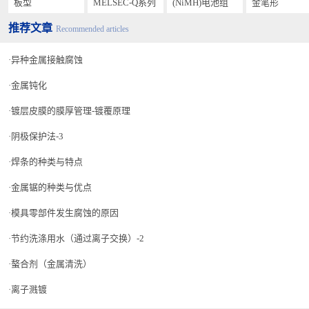
板型
MELSEC-Q系列
(NiMH)电池组
金笔形
推荐文章
Recommended articles
异种金属接触腐蚀
金属钝化
镀层皮膜的膜厚管理-镀覆原理
阴极保护法-3
焊条的种类与特点
金属锯的种类与优点
模具零部件发生腐蚀的原因
节约洗涤用水（通过离子交换）-2
螯合剂（金属清洗）
离子溅镀