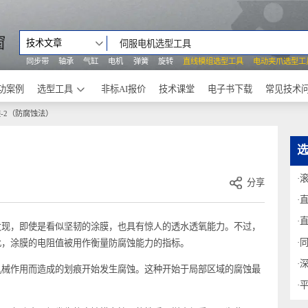
之窗
技术文章
同步带
轴承
气缸
电机
弹簧
旋转
直线模组选型工具
电动
成功案例
选型工具
非标AI报价
技术课堂
电子书下载
涂装-2（防腐蚀法）
分享
们发现，即使是看似坚韧的涂膜，也具有惊人的透水透氧能力。不过，
基于此，涂膜的电阻值被用作衡量防腐蚀能力的指标。
因机械作用而造成的划痕开始发生腐蚀。这种开始于局部区域的腐蚀最
大。