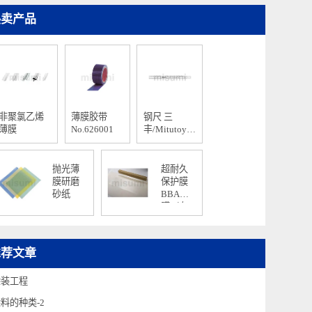
热卖产品
非聚氯乙烯
薄膜胶带
钢尺 三
薄膜
No.626001
丰/Mitutoyo
182系列
抛光薄
超耐久
膜研磨
保护膜
砂纸
BBA薄
膜（有
光泽
型）
AGV（无
推荐文章
人运输
车）用