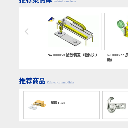
推荐案例库
Related case base
0054 装拆窗
No.000059 拾放装置（吸附头）
No.00
动）
推荐商品
Related commodities