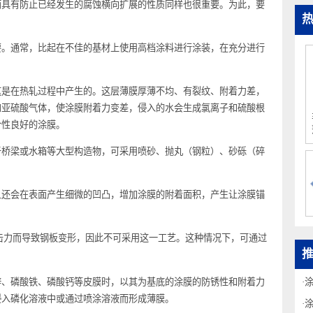
，而具有防止已经发生的腐蚀横向扩展的性质同样也很重要。为此，要
重要。通常，比起在不佳的基材上使用高档涂料进行涂装，在充分进行
，这是在热轧过程中产生的。这层薄膜厚薄不均、有裂纹、附着力差，
氯气和亚硫酸气体，使涂膜附着力变差，侵入的水会生成氯离子和硫酸根
成密合性良好的涂膜。
对于桥梁或水箱等大型构造物，可采用喷砂、抛丸（钢粒）、砂砾（碎
而且还会在表面产生细微的凹凸，增加涂膜的附着面积，产生让涂膜锚
因冲击力而导致钢板变形，因此不可采用这一工艺。这种情况下，可通过