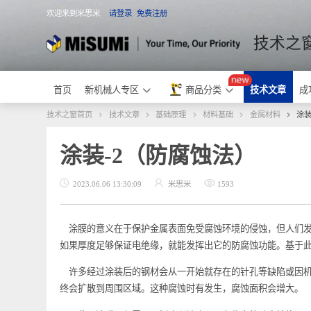
欢迎来到米思米
请登录
免费注册
米思米
技术
首页
新机械人专区
商品分类
技术文章
技术之窗首页
技术文章
基础原理
材料基础
金属材料
涂装-2（防腐蚀法）
2023.06.06 13:30:09
米思米
1593
涂膜的意义在于保护金属表面免受腐蚀环境的侵蚀，但人
如果厚度足够保证电绝缘，就能发挥出它的防腐蚀功能。
许多经过涂装后的钢材会从一开始就存在的针孔等缺陷或
终会扩散到周围区域。这种腐蚀时有发生，腐蚀面积会增