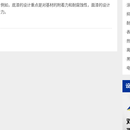
酸锌、磷酸铁、磷酸钙等皮膜时，以其为基底的涂膜的防锈性和附着力
钢材浸入磷化溶液中或通过喷涂溶液而形成薄膜。
用。例如，底漆的设计重点是对基材的附着力和耐腐蚀性，面漆的设计
的附着力。