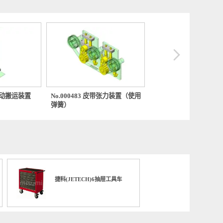
425 皮带驱动搬运装置
No.000483 皮带张力装置（使用
No.000
弹簧）
座）