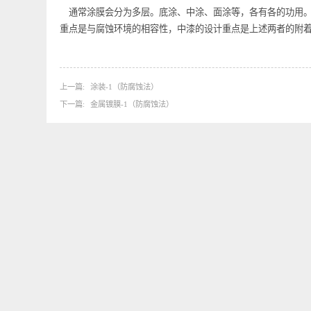
对通过上述工艺清洗后的钢材表面进行磷化处理，形成磷
会得到显著提高。这种处理称为化学转化处理，是通过将
通常涂膜会分为多层。底涂、中涂、面涂等，各有各的功
重点是与腐蚀环境的相容性，中漆的设计重点是上述两者
上一篇
涂装-1（防腐蚀法）
下一篇
金属镀膜-1（防腐蚀法）