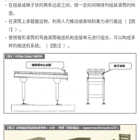
・
在组装成梯子状的两条边梁之间，按一定的间隔排列组装滚筒的构
造。
・
在滚筒上承载搬运物，利用人力推动或者倾斜重力进行搬运（【图
1】）。
・
使用锥形滚筒的弯曲滚筒输送机和连接单元进行组合，可以构成多
样的输送机系统。
（【
图
2】）。