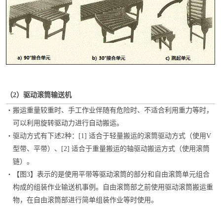
（
2）
驱动滚筒输送机
・
搬运重量较重时、手工作业伴随有危险时、不适合利用重力等时，
可以利用旋转驱动力进行自动搬运。
・
驱动方式有下述2种：[1] 适合于轻量搬运的滚筒驱动方式（使用V
型带、平带）、[2] 适合于重量搬运的轴驱动搬运方式（使用滚筒
链）。
・
【图3】表示的是使用平带等驱动滚筒的部分和自由滚筒单元组合
构成的组装作业输送机事例。自由滚筒部之前使用驱动滚筒搬运重
物，在自由滚筒部进行简单组装作业等时使用。