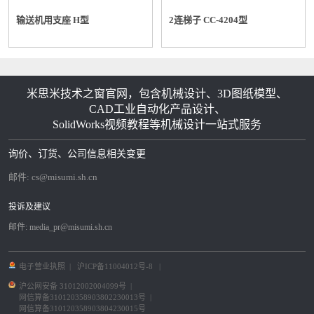
输送机用支座 H型
2连梯子 CC-4204型
米思米技术之窗官网，包含机械设计、3D图纸模型、
CAD工业自动化产品设计、
SolidWorks视频教程等机械设计一站式服务
询价、订货、公司信息相关变更
邮件:
cs@misumi.sh.cn
投诉及建议
邮件:
media_pr@misumi.sh.cn
电子营业执照
|
沪ICP备11004012号-8
|
沪公网安备 31012002004099号
|
网信算备310120358903802230013号
|
网信算备310120358903804230015号