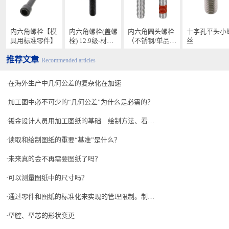
内六角螺栓【模
内六角螺栓(盖螺
内六角圆头螺栓
十字孔平头小
具用标准零件】
栓) 12.9级-材
（不锈钢/单品销
丝
质：钢/单品销售
售）
推荐文章
Recommended articles
在海外生产中几何公差的复杂化在加速
加工图中必不可少的“几何公差”为什么是必需的？
钣金设计人员用加工图纸的基础 绘制方法、看图方法、问题和对策等制图的要点
读取和绘制图纸的重要“基准”是什么？
未来真的会不再需要图纸了吗？
可以测量图纸中的尺寸吗？
通过零件和图纸的标准化来实现的管理限制。制造业的事例
型腔、型芯的形状变更