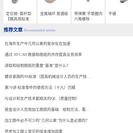
定位销 -直杆型-
金属轴环 普通级
带弹簧·平垫圈内
平键
【模具用标准零
六角螺栓
件】
推荐文章
Recommended articles
在海外生产中几何公差的复杂化在加速
通过 3D CAD 数据和图纸的共存提高业务效率
读取和绘制图纸的重要“基准”是什么？
螺丝紧固的JIS标准（提高机械设计人员的生产技术水平 讲座-40）
第70讲 标准零件的使用方法（十九）凹模
与设计和生产技术都相关的QC（质量控制）
钣金设计人员用加工图纸的基础 绘制方法、看图方法、问题和对策等制图的要点
加工图中必不可少的“几何公差”为什么是必需的？
思考加工图上常见的成本增加因素