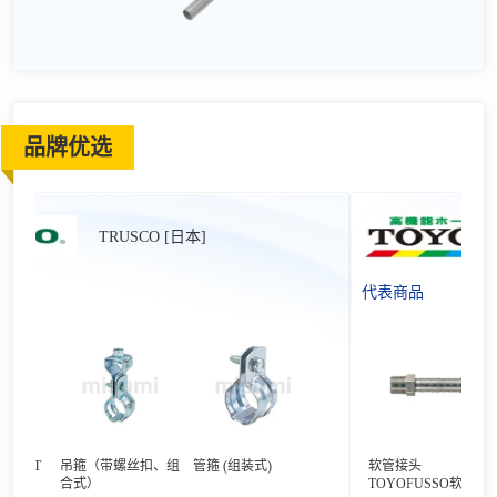
品牌优选
TRUSCO [日本]
代表商品
式T
吊箍（带螺丝扣、组
管箍 (组装式)
软管接头
插
合式）
TOYOFUSSO软管专