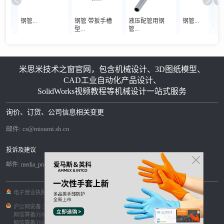
钢管...
钢管 带扳手槽
液压配管用钢
钢管...
型...
管...
米思米技术之窗官网，包含机械设计、3D图纸模型、
CAD工业自动化产品设计、
SolidWorks视频教程等机械设计一站式服务
询价、订货、公司信息相关变更
邮件:
cs@misumi.sh.cn
投诉及建议
邮件:
media_pr@misumi.sh.cn
电子营业执照
|
沪ICP备11004012号-8
|
沪公网安备 31012002004099号
|
网信算备310120358903802230013号
|
网信算备310120358903804230015号