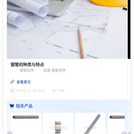
钢管的种类与特点
· 钢管扣件· 底座 钢管扣件
交叉或平行紧固钢管时使用的紧固扣件。钢管扣件的种类直角型扣件仅用于紧固直角连接的钢管，其结构能够让钢管交叉角度保持90度。 自由型扣件能够以任意角度紧固2根交叉的钢管，其结构能够让钢管交叉角度任意改变。 三联扣件直角型或自由型与单个扣件的组合，这种扣件是用于交叉紧固三根钢管。紧固……指利用扣具等将配件连接在一起。 钢管扣件的容许载荷种类抗拉强度（kg）容许载荷（kg）直角型1500以上500自由型1000以上350请注意，在使用扣件时，可能会因卡爪（夹紧部位）磨损、螺母无法拧紧或者拧得过紧而导致扣件打滑。另外，由于紧固力会根据扳手的长度而变化，因此务必使用指定的扳手（拧扣件）。 底座 固定底座用于钢管脚手架的固定。千斤顶型底座当钢管脚手架有高低差时，可利用调整螺丝调整高度。用于固定钢管脚手架。钢管多用于在建筑工地搭建作业用脚手架，外径规格为48.6mm。特点· 这种金属配件是用于安装在建筑脚手架的支腿上，将上方的载荷分散到地面或地板上，以防止脚手架下沉。 要点如下！· 请根据在工地上的用途相应选择钢管种类。· 直角型扣件 · 自由型扣件 · 三联扣件· 底座有固定型与千斤顶型两种，钢管脚手架一般不怎么使用千斤顶型。
查看原文
2024.01.11 18:25:02
1564
相关产品