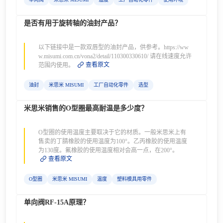
是否有用于旋转轴的油封产品？
以下链接中是一款双唇型的油封产品，供参考。https://ww
w.misumi.com.cn/vona2/detail/110300330610/ 请在线速度允许
查看原文
范围内使用。
油封
米思米 MISUMI
工厂自动化零件
选型
米思米销售的O型圈最高耐温是多少度？
O型圈的使用温度主要取决于它的材质。一般米思米上有
售卖的丁腈橡胶的使用温度为100°。乙丙橡胶的使用温度
为130度。氟橡胶的使用温度相对会高一点，在200°。
查看原文
O型圈
米思米 MISUMI
温度
塑料模具用零件
单向阀RF-15A原理？