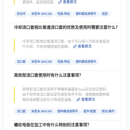
查看原文
紧固件，起到固定配...
定位环
米思米 MISUMI
性能/特征
塑料模具用零件
选型
冷却浇口套相比普通浇口套的优势及使用时需要注意什么？
冷却浇口套相比普通浇口套，由于可以接入冷却水直接进
查看原文
行冷却，可有效缩短成形周期。
浇口套
米思米 MISUMI
性能/特征
塑料模具用零件
高效型浇口套使用时有什么注意事项？
高效型浇口套仅适用于喷嘴前端直径3mm左右的注塑机，
由于和传统浇口套设定的成型条件不同，请根据树脂种类
查看原文
相应地调整注射压力和成型温度。
浇口套
米思米 MISUMI
塑料模具用零件
配件/配套
用法/操作
螺纹电极在加工中有什么特别的注意事项？