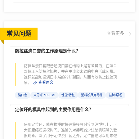
用螺栓型 法兰厚
肩型-
螺栓型 法兰厚10mm
10mm-
L尺寸固定-
常见问题
查看更多
防拉丝浇口套的工作原理是什么？
防拉丝浇口套跟普通浇口套在结构上是有差异的，在法兰
部位压入防拉丝隔片，并在主流道末端的中央形成凹槽。
这样就能加速浇口末端的冷却凝固，从而有效防止拉丝现
查看原文
象。
浇口套
米思米 MISUMI
性能/特征
塑料模具用零件
基础/原理
定位环的模具中起到的主要作用是什么？
使用定位环，能在换模时快速将模具对接到注塑机上，可
大幅度缩短调模时间。准确的对接可减少注塑机喷嘴的受
损现象。除了用于定位浇口套之外，定位圈也可以用来做