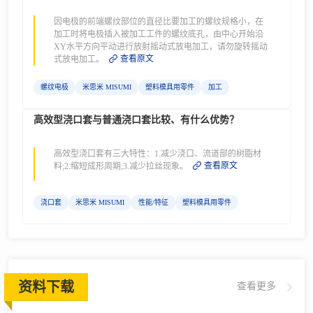
因电极的前端螺纹部位的直径比要加工的螺纹规格小，在
加工时将电极插入被加工工件的螺纹底孔，由中心开始沿
XY水平方向平动进行放射摇动式放电加工，请勿旋转摇动
查看原文
式放电加工。
螺纹电极
米思米 MISUMI
塑料模具用零件
加工
高效型浇口套与普通浇口套比较、有什么优势？
高效型浇口套有三大特性：1.减少浇口、流道部的树脂材
查看原文
料;2.缩短成形周期;3.减少拉丝现象。
浇口套
米思米 MISUMI
性能/特征
塑料模具用零件
资料下载
查看更多