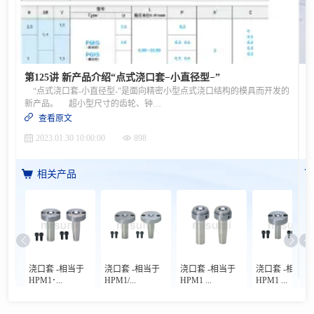
第125讲 新产品介绍“点式浇口套−小直径型−”
“点式浇口套-小直径型-”是面向精密小型点式浇口结构的模具而开发的
新产品。 超小型尺寸的齿轮、钟表零件、电子零件、精密机械零件等，如果不将浇口套外径尺寸控制在φ2mm以下，则不能安装到模具上的事例越来越多。 推测其背景是受到了成形品小型化、薄壁化、轻量化等趋势的影响。 现在开发的浇口套采用了台阶型结构，前端部分的外径尺寸分为φ1.5、φ1.6、φ1.8等3种类型。 最小直径为φ1.5mm，因此也可安装在规格非常小的型腔上。 浇口前端直径可从φ0.3、φ0.4、φ0.5中进行选择（因种类不同有所限制） 材质如下。 ・ PGHS型 SKH51（59〜61HRC） ・ PGKS型 高硬度镍合金（58〜62HRC） ・ PGES型 镍合金（内面55〜60HRC） 镍合金材料采用电铸制造，流道部分的内面粗糙度非常细密，因此流道脱模时的阻力非常小。 高硬度镍合金制成品的硬度更高，适用于含玻璃纤维的工程塑料及聚碳酸酯树脂等。 本公司独立制作类似小型规格的浇口套时，需要花费很多的机械加工时间和抛光精加工时间，因此通过采用实现标准化的该浇口套，可降低模具成本。
查看原文
2023.01.30 10:00:00
898
相关产品
浇口套 -相当于
浇口套 -相当于
浇口套 -相当于
浇口套 -相当于
HPM1･...
HPM1/...
HPM1 ...
HPM1 ...