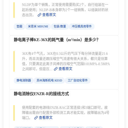
NLDP为单个销售，正常使用需要购买2个，自行组装在一
起后使用；NLDP-B本身即为2个一组销售，以组装好的状
查看原文
态出货。
垫圈
米思米 MISUMI
包装/数量
冲压模具用零件
静电离子棒KE-36X的耗气量（m³/min）是多少？
36X有4个气孔，36X在0.3公斤的气压下每分钟流量是21.6
升，而且流量还跟压缩空气流速有很大关系，都只是估算
值，只要满足此离子风棒的压缩空气范围0.01MPA-0.5MPA
查看原文
之间即可，但是压...
静电消除器
苏州海新机电 KESD
工厂自动化零件
静电消除仪ENZR-R的接线方式
使用配套的电源线ENZR-RAC正常连接1和3端口即可，故
障输出需自行配置外部检测工具才能实现，故障输出为4号
查看原文
端口。