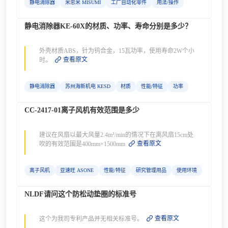
静电消除器
米思米 MISUMI
工厂自动化零件
用法/操作
静电消除器KE-60X的材质、功率、寿命分别是多少？
外壳材质ABS，针为钨合金，15瓦功率，使用寿命2W个小
查看原文
时。
静电消除器
苏州海新机电 KESD
材质
性能/特征
功率
CC-2417-01离子风机有效范围是多少
建议在风扇以最大风量2.4m³/min的情况下在离风扇15cm处
查看原文
吹的有效范围是400mm×1500mm
离子风机
亚速旺 ASONE
性能/特征
研究管理用品
使用环境
NLDF请问这个防松动垫圈的标准号
查看原文
这个为我司专利产品并无相关标准号。