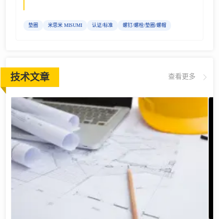
垫圈
米思米 MISUMI
认证/标准
螺钉/螺栓/垫圈/螺帽
技术文章
查看更多