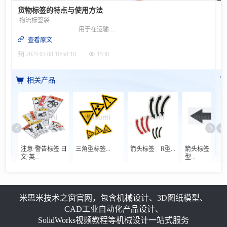
货物标签的特点与使用方法
物流标签袋
用于在运输产品时放置单据等的粘贴袋。口袋型粘贴后可取放文件。完全密封型粘贴后无需担心单据遗失。 特点· 如果在运送产品时单独发送货单，则收件人无法当场确认里面的产品是否已按订单正确送达。另外，根据产品的不同，无法打开包装箱发货，因此发货时无法将必要的文件放在包装箱内。当运送大量货物时，还会出现很难找到单据的情况。在上述这些情况的背景下，通过使用物流标签袋并将其粘贴在包装箱外侧，可以清楚地识别单据所在位置，让收发货过程更加顺畅。 使用方法将运输对象产品的单据类放入物流标签袋中，撕掉背面的离型纸，然后将其粘贴到瓦楞纸板表面。①装入单据后，撕开一侧的离型纸，然后粘贴在包装箱上。②撕开另一侧的离型纸，然后粘贴在包装箱上。 ③完成。 要点如下！·请确认袋中可装入的尺寸。货物标签粘合面的尺寸为外部尺寸，实际放入的货物标签尺寸为内部尺寸。（有时会出现弄错尺寸的错误）·请确认产品类型。
查看原文
2024.03.08 10:50:18
1538
相关产品
注意·警告标签 日
三角型标签...
箭头标签 R型...
箭头标签 直线
文·英...
型...
米思米技术之窗官网，包含机械设计、3D图纸模型、
CAD工业自动化产品设计、
SolidWorks视频教程等机械设计一站式服务