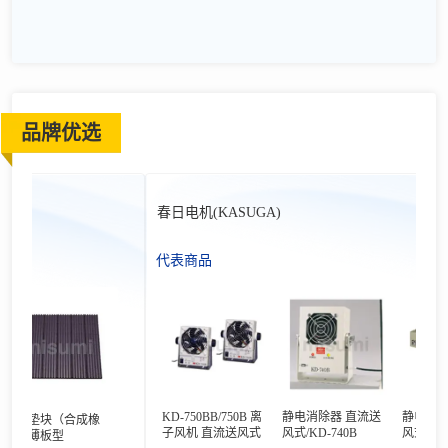
品牌优选
春日电机(KASUGA)
代表商品
KD-750BB/750B 离
静电消除器 直流送
静电消除器 
震垫块（合成橡
子风机 直流送风式
风式/KD-740B
风式/BLT-02
）薄板型