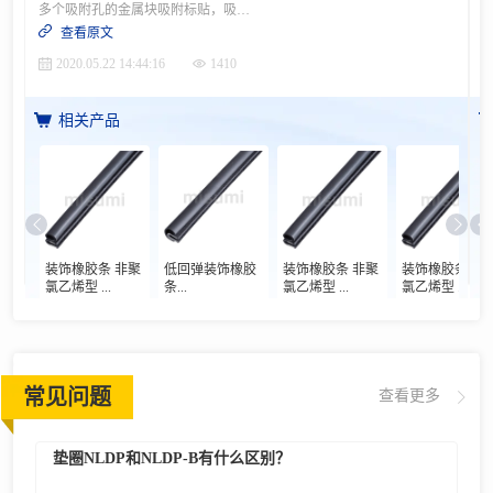
多个吸附孔的金属块吸附标贴，吸附标贴的同时进行位置的调整的结构以工件吸附面的平面度0.05、底座零件间的平行度0.1为基准进行零件的制作 。目的・动作· 适用于自动化设备标贴的位置矫正IDEA NOTE1 使吸附面滑动进行调整根据2个方向的导轨使工件的吸附面滑动进行调整的结构IDEA NOTE2 防止贴纸的贴面粘上（粘贴）通过将校正部位切割为山字型，防止贴纸的贴面粘上 设计要点，尺寸规格等更多案例信息，请点击进入案例详情
查看原文
2020.05.22 14:44:16
1410
相关产品
装饰橡胶条 非聚
低回弹装饰橡胶
装饰橡胶条 非聚
装饰橡胶条 非
氯乙烯型 ...
条...
氯乙烯型 ...
氯乙烯型 ...
常见问题
查看更多
垫圈NLDP和NLDP-B有什么区别？