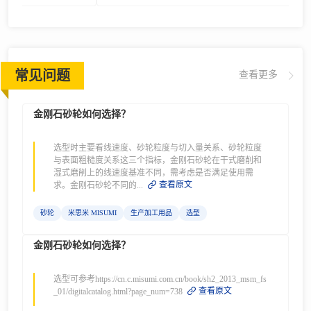
常见问题
查看更多
金刚石砂轮如何选择？
选型时主要看线速度、砂轮粒度与切入量关系、砂轮粒度
与表面粗糙度关系这三个指标，金刚石砂轮在干式磨削和
湿式磨削上的线速度基准不同，需考虑是否满足使用需
查看原文
求。金刚石砂轮不同的...
砂轮
米思米 MISUMI
生产加工用品
选型
金刚石砂轮如何选择？
选型可参考https://cn.c.misumi.com.cn/book/sh2_2013_msm_fs
查看原文
_01/digitalcatalog.html?page_num=738