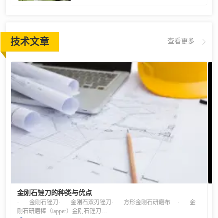
技术文章
查看更多
金刚石锉刀的种类与优点
· 金刚石锉刀· 金刚石双刃锉刀· 方形金刚石研磨布 · 金
刚石研磨棒（lapper）金刚石锉刀用于陶瓷、玻璃、磨削刀片等难切削材料的研磨。优点· 非常适合用于硬质合金、淬火钢、陶瓷、玻璃、增强塑料等硬质材料的磨削加工。· 金刚石磨粒被牢固地固定在锉刀基体上，能够自始至终始终保持其锋利度。· 用于各种模具的精加工、校正、修圆；各种刀片的研磨；玻璃、陶瓷及各种硬质材料的磨削。精密型适合用于除毛刺、精密切削、校正、研配等用途。金工型适用于除毛刺粗切削、刚性工件加工。小知识 关于维护当发生堵塞时，请用牙刷等清除掉研磨粉末。清除干净后即可修复。【注意事项】5/6/10/12支套装是表示锉刀大小的统称，并非表示5支装、8支装、10支装、12支装。金刚石双刃锉刀优点· 可用于研磨锉刀、砂轮所无法研磨的陶瓷、超硬、淬火钢等材质。· 其形状为菱形，即使是传统锉刀难以伸入的位置也能轻松研磨。· 请根据被切削材料相应选择锉刀长度（mm）。尤其适合用于锯齿的修复※作业。※锯齿修复＝长期使用之后，锯齿的刃口会逐渐变钝，锋利度变差。这项作业是用于打磨刃口，从而让其恢复锋利度。方形金刚石研磨布优点· 用于玻璃、陶瓷、石材等难切削材料的倒角以及切断面修正。也可蘸水或油后研磨。不易堵塞。· 可根据被切削对象，仅剪取所需尺寸使用。 · 电沉积是一种将金刚石晶粒固定在镀镍层中的工艺方法。· 标准规格产品包括＃60、#100、#400三种不同粒度。也可制作其他（～#3000）规格产品。 · #60～粗磨、#400～中磨、#800～精密研磨。金刚石研磨棒（lapper）优点· 这是以金刚石方形研磨布为基材，相应进行加工并贴合而制成。由于带有手柄，因此非常适合用于细小部位的研磨加工。与锉刀不同，这种工具没有方向性，可以从前后左右的任何方向进行研磨加工。· 粒度包括＃80、#180、#400、#600、#800、#1000六种。要点如下！· 请确认刃长（mm）、形状。· 请确认种类。