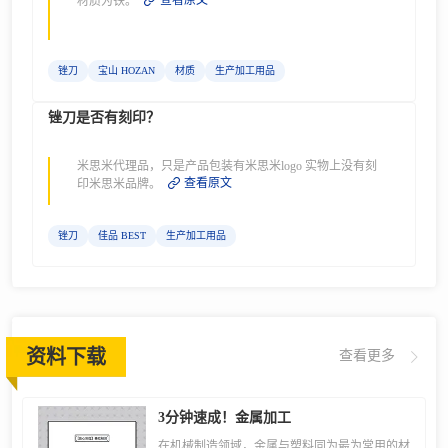
查看原文
材质为铁。
锉刀
宝山 HOZAN
材质
生产加工用品
锉刀是否有刻印？
米思米代理品，只是产品包装有米思米logo 实物上没有刻
查看原文
印米思米品牌。
锉刀
佳品 BEST
生产加工用品
资料下载
查看更多
3分钟速成！金属加工
在机械制造领域，金属与塑料同为最为常用的材