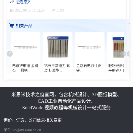
查看原文
2023.09.06 11:02:36
3593
相关产品
电镀锥形锉 金刚
钻石平斜锉刀 套
金刚石电镀什锦
轻巧经济型钻
石 -圆柄...
装 标准型...
锉...
平斜锉刀套装...
米思米技术之窗官网，包含机械设计、3D图纸模型、
CAD工业自动化产品设计、
SolidWorks视频教程等机械设计一站式服务
询价、订货、公司信息相关变更
邮件:
cs@misumi.sh.cn