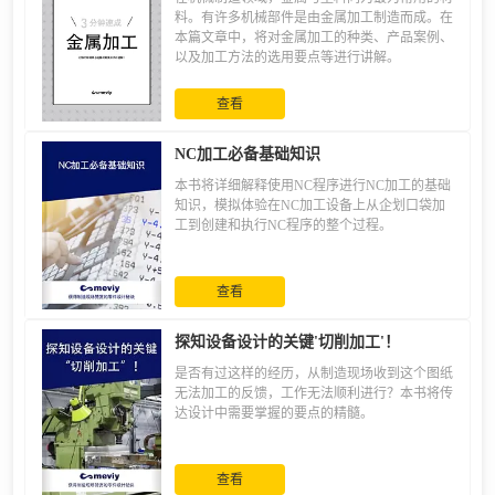
料。有许多机械部件是由金属加工制造而成。在
本篇文章中，将对金属加工的种类、产品案例、
以及加工方法的选用要点等进行讲解。
查看
NC加工必备基础知识
本书将详细解释使用NC程序进行NC加工的基础
知识，模拟体验在NC加工设备上从企划口袋加
工到创建和执行NC程序的整个过程。
查看
探知设备设计的关键'切削加工'！
是否有过这样的经历，从制造现场收到这个图纸
无法加工的反馈，工作无法顺利进行？本书将传
达设计中需要掌握的要点的精髓。
查看