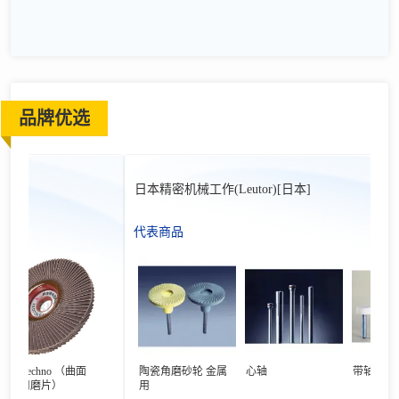
品牌优选
日本精密机械工作(Leutor)[日本]
代表商品
d Techno （曲面
陶瓷角磨砂轮 金属
心轴
带轴砂轮 6 m
用磨片）
用