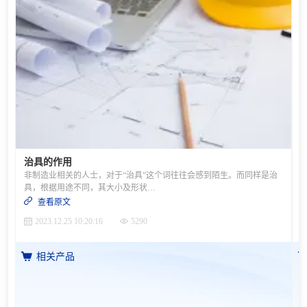
治具的作用
非制造业相关的人士，对于“治具”这个词往往会感到陌生。而同样是治
具，根据用途不同，其大小及形状也多种多样。在本篇文章中，介绍治具的功能及使用方法。01治具是用于固定工件或引导加工的辅助装置治具是指在进行加工的过程中，用于固定加工对象（工件）的辅助装置，同时还起到引导加工的辅助功能，也被称为辅助工具。例如，将背面有局部突起形状的工件放在平坦的机床上，利用螺丝固定时，很难将工件充分压紧固定。如果加工时不注意，可能会出现螺丝斜向刺入的情况。该场合下，如果使用与工件背面形状相吻合的底座治具，则能够稳定固定工件，从而易于进行作业。这就是治具的基本概念。治具不仅仅能够确保稳定作业，还具有提升加工质量、加快作业速度等功能。治具大致可分为两种。分别是用于生产线上的各种形状和尺寸的治具，以及机械加工时用于将工件固定在机床上的治具。治具需要根据要加工的对象产品以及加工内容单独设计，所以并非量产销售。在大多数情况下，生产技术部门的工程师或治具的专业制造商会根据使用需求来个别定制治具。02手工作业中使用的治具手工作业流程中所使用的治具主要列举如下。●作业人员或机器进行加工、测量时，用于让工件保持稳定的治具●进行粘贴等作业时，用于进行零部件定位的治具●插入其他零部件或工具时，像“漏斗”一样用于引导插入的治具●涂装或涂布密封剂时，用于防止其他区域被污染的遮蔽治具根据所使用的地点和目的不同，这些治具有各种不同的材质及形状。对于手工作业等轻度作业，通常采用尼龙树脂这类轻而柔软的材质、再配合小型夹具来使用。另一方面，在温度和负载条件比较恶劣的淬火环境下，则多以坚固的金属制作治具。有时，治具本身也会作为一台单独的装置或机器自动运行，例如当工件被放置后，治具自动完成固定工件的动作等。03机械加工中使用的治具手工作业流程中使用的治具，其形状和材质多种多样，而NC机床上使用的治具基本都是由不锈钢等坚固的金属所制作，其大小因加工工件而异，对于大型治具甚至需要借助起重机等设备来移动。工件的固定也不再是采用夹具等临时性的固定手段，而是使用螺丝牢固固定。在上图中，放置被刨削金属的下方基座就是“治具”。尤其是用于NC机床时，为了确保1个治具能够支持多个工件，有时会在治具上加工很多的螺丝孔。04总结对于非制造业的人士来说，对治具的存在往往闻所未闻、知之甚少。然而在实际工作中，就和机床、刀具等一样，治具在制造业起到非常重要的支持作用。在进行机械设计时，充分考虑进行加工时所需要的治具，具有降低成本、提升品质等诸多优点。
查看原文
2023.12.25 10:20:16
5290
相关产品