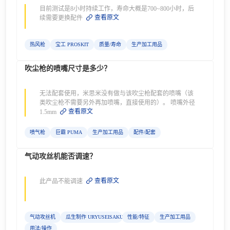
目前测试是8小时持续工作，寿命大概是700~800小时，后
查看原文
续需要更换配件
热风枪
宝工 PROSKIT
质量/寿命
生产加工用品
吹尘枪的喷嘴尺寸是多少？
无法配套使用，米思米没有做与该吹尘枪配套的喷嘴（该
类吹尘枪不需要另外再加喷嘴，直接使用的）。 喷嘴外径
查看原文
1.5mm
喷气枪
巨霸 PUMA
生产加工用品
配件/配套
气动攻丝机能否调速？
查看原文
此产品不能调速
气动攻丝机
瓜生制作 URYUSEISAKU
性能/特征
生产加工用品
用法/操作