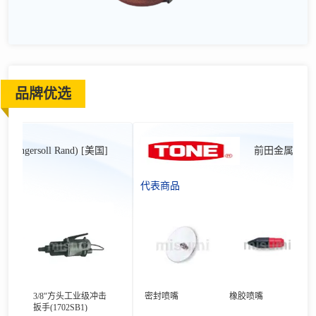
品牌优选
gersoll Rand) [美国]
前田金属(TONE) 
代表商品
手
3/8"方头工业级冲击
密封喷嘴
橡胶喷嘴
气动
扳手(1702SB1)
AI63