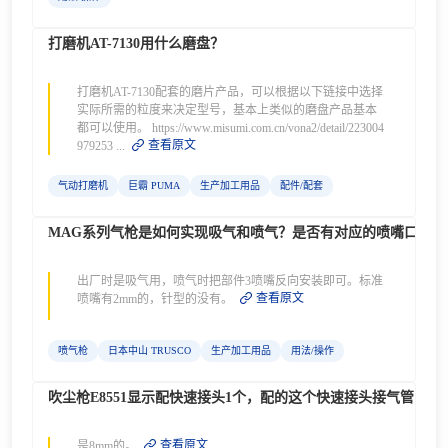
打磨机AT-7130用什么磨盘？
打磨机AT-7130配套的磨片产品，可以根据以下链接中选择
实际所需的粒度来决定型号，基本上类似的磨盘产品基本
都可以使用。 https://www.misumi.com.cn/vona2/detail/223004
查看原文
979253 ...
气动打磨机
巨霸 PUMA
生产加工用品
配件/配套
MAG系列气枪是如何实现吸气和喷气？是否有对应的喷嘴口径2
出厂时是吸气用，喷气时把部件3喷嘴反向安装即可。标准
查看原文
喷嘴有2mm的，针型的没有。
喷气枪
日本中山 TRUSCO
生产加工用品
用法/操作
吹尘枪E8551显示配快速接头1个，配的这个快速接头接气管的外
查看原文
是8mm的。