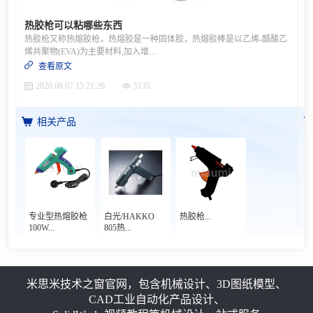
热胶枪可以粘哪些东西
热胶枪又称热熔胶枪，热熔胶是一种固体胶，热熔胶棒是以乙烯-醋酸乙
烯共聚物(EVA)为主要材料,加入增粘剂与其它成分配合而成的固体型粘合剂，一般为白色不透明，无毒害、操作方便，连续使用没有炭化现象。具有快速粘合、强度高、耐老化、无毒害、热稳定性好、胶膜韧性等特点。形状有棒、粒状，使用方法是通过热熔胶枪加温熔化后打在需要粘结固定的地方。热胶枪一般可以用来粘金属制品、木制品、塑料制品、纸制品、皮革制品、玩具、电器元件、陶瓷制品、织品、珍珠棉包装等等，在家庭生活和工厂制造业中都有着广泛的应用。热胶枪的使用注意事项如下：1、热胶枪插上电源前，请先检查电源线是否完好无损、支架是否俱备；已使用过的胶枪是否有倒胶等现象；2、热胶枪在使用前先预热3-5分钟，热胶枪在不用时请直立于桌面；3、保持热熔胶条表面干净，防止杂质堵住枪嘴；4、避免在潮湿环境下使用热胶枪，湿度会影响绝缘性能，可能会导致触电；5、热胶枪喷嘴及熔胶非常高温，除手柄外，不可接触其它部分；6、切勿从进胶口拉出胶条，热熔胶会导致严重灼伤或损坏热胶枪；7、不可随意拆卸及安装其电热部分零件，否则会导致热胶枪失灵；8、除了熔胶外，不可作任何其他用途；9、热胶枪中的胶条若发生倒流现象时，要立即停止使用；10、热胶枪连续加热超过15分钟不用，要切断电源。
查看原文
2020.08.07 15:21:26
5135
相关产品
专业型热熔胶枪
白光/HAKKO
热胶枪...
100W...
805热...
米思米技术之窗官网，包含机械设计、3D图纸模型、
CAD工业自动化产品设计、