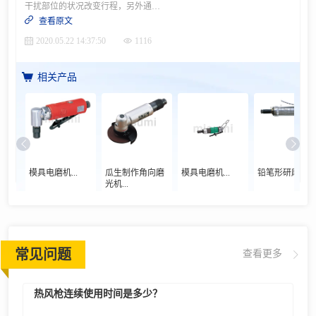
干扰部位的状况改变行程，另外通过改变清洁部位的歧管块孔数，根据工件尺寸进行清洗将给歧管块供应的配管钢管的支撑安装在导轨转动轴的上端，使其在升降时直线运动 。目的・动作· 确认工件的清洗及有无工件· 通常为了避开干扰，退回到上端· 清洗时按压工件进行定位，用是否过载行程确认有无工件IDEA NOTE1 通过行程量检测有无工件利用清洗时下降，查看下降端的行程位置来检测有无工件设计要点，尺寸规格等更多案例信息，请点击进入案例详情
查看原文
2020.05.22 14:37:50
1116
相关产品
模具电磨机...
瓜生制作角向磨
模具电磨机...
铅笔形研磨机...
光机...
常见问题
查看更多
热风枪连续使用时间是多少？