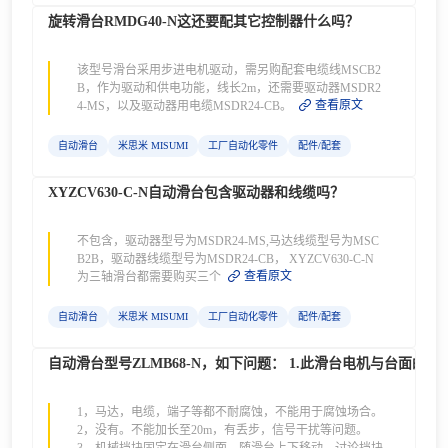
旋转滑台RMDG40-N这还要配其它控制器什么吗？
该型号滑台采用步进电机驱动，需另购配套电缆线MSCB2
B，作为驱动和供电功能，线长2m，还需要驱动器MSDR2
查看原文
4-MS，以及驱动器用电缆MSDR24-CB。
自动滑台
米思米 MISUMI
工厂自动化零件
配件/配套
XYZCV630-C-N自动滑台包含驱动器和线缆吗？
不包含，驱动器型号为MSDR24-MS,马达线缆型号为MSC
B2B，驱动器线缆型号为MSDR24-CB， XYZCV630-C-N
查看原文
为三轴滑台都需要购买三个
自动滑台
米思米 MISUMI
工厂自动化零件
配件/配套
自动滑台型号ZLMB68-N，如下问题： 1.此滑台电机与台面
1，马达，电缆，端子等都不耐腐蚀，不能用于腐蚀场合。
2，没有。不能加长至20m，有丢步，信号干扰等问题。