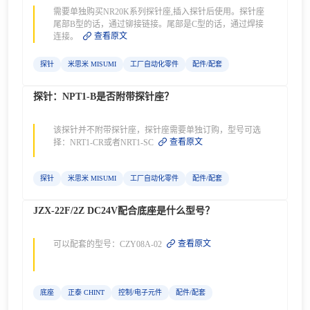
需要单独购买NR20K系列探针座,插入探针后使用。探针座
尾部B型的话，通过铆接链接。尾部是C型的话，通过焊接
查看原文
连接。
探针
米思米 MISUMI
工厂自动化零件
配件/配套
探针：NPT1-B是否附带探针座？
该探针并不附带探针座，探针座需要单独订购，型号可选
查看原文
择：NRT1-CR或者NRT1-SC
探针
米思米 MISUMI
工厂自动化零件
配件/配套
JZX-22F/2Z DC24V配合底座是什么型号？
查看原文
可以配套的型号：CZY08A-02
底座
正泰 CHINT
控制/电子元件
配件/配套