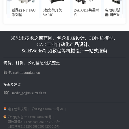
断路器 NF-FAU
3极负荷开关
Z/A/X/DZ共通附
电动机热磁断
系列塑...
VARIO...
件...
器 国产Te...
米思米技术之窗官网，包含机械设计、3D图纸模型、
CAD工业自动化产品设计、
SolidWorks视频教程等机械设计一站式服务
询价、订货、公司信息相关变更
邮件:
cs@misumi.sh.cn
投诉及建议
邮件:
media_pr@misumi.sh.cn
电子营业执照
|
沪ICP备11004012号-8
|
沪公网安备 31012002004099号
|
网信算备310120358903802230013号
|
网信算备310120358903804230015号