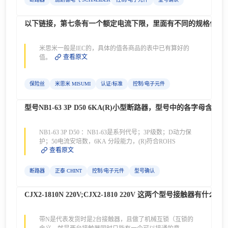
以下链接，第七条有一个额定电流下限，里面有不同的规格保险丝除以的一个安全系数，请问
米思米一般是IEC的，具体的值各商品的表中已有算好的
查看原文
值。
保险丝
米思米 MISUMI
认证/标准
控制/电子元件
型号NB1-63 3P D50 6KA(R)小型断路器，型号中的各字母含义
NB1-63 3P D50 ：NB1-63是系列代号；3P级数；D动力保
护；50电流安培数，6KA 分段能力，(R)符合ROHS
查看原文
断路器
正泰 CHINT
控制/电子元件
型号确认
CJX2-1810N 220V;CJX2-1810 220V 这两个型号接触器有什么
带N是代表发货时是2台接触器，且做了机械互锁（互锁的