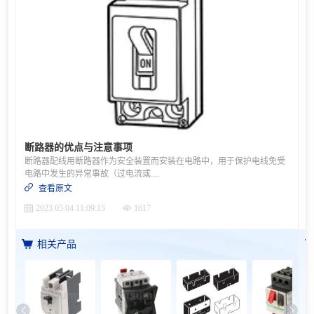
断路器的优点与注意事项
断路器配线用断路器作为安全装置而安装在电路中，用于保护电线免受
电路中发生的异常事故（过电流或短路）影响。优点· 断路器通过检测电气异常并切断（停止）电力来保证安全。· 我们日常使用的电力全部都通过配电盘（分电盘）。断路器就是用于配电盘或是家用配电盘。执行电线配线施工需要持有电气工程师执照。（包括第1类660V以上、第2类660V以内两种。）小知识 断路器与开关的区别断路器是以保护配线（负载电路）为目的切断电路。开关是用于电路切换（通/断）。什么是过电流是指由于在一个接线板上连接多台设备等原因，导致流过的电流超过电线和设备容许电流。什么是短路（短接）是指由于电线或电缆的绝缘劣化，电流不经过负载而直接从电线流到电线。瞬时会有大电流流过。【注意事项】家用的配电盘中需要安装家用断路器。请注意不要弄错额定电流。尽管法规中并无相关规定，但是请勿使用断路器代替开关。否则会导致切断功能衰减或损伤，可能会引发事故。家庭分电盘案示例安培断路器这是安装在家庭配电盘上的开关，当电流超过该家庭的签约合同电流时，会自动停止供电。漏电断路器为了确保安全，当发生漏电时启动的断路器。这是一种在电线或电器发生漏电时自动切断电源，以防止发生事故的装置。安全断路器安装在从配电盘通向各个房间的各条电路中，当因为电气设备故障而导致短路时，或因使用过度而导致电流超过容许电流时，安全断路器会自动切断电源。要点如下！· 请确认极数（指单侧端子螺丝的个数，用P表示）、元件数（指过流保护元件数，用E表示）。· 请确认额定电流（对于漏电断路器，是指额定灵敏度电流）。 · 额定电流（A）：指可通电的电源 · 灵敏度电流（mA）：指断路器断开的泄漏电流· 请选择是否带漏电保护功能。 带漏电保护功能：漏电断路器 仅过电流：无熔丝断路器
查看原文
2023.05.04 11:09:15
1617
相关产品