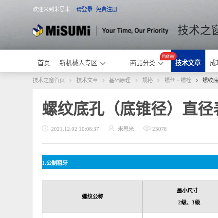
欢迎来到米思米
请登录
免费注册
米思米
技术
首页
新机械人专区
商品分类
技术文章
技术之窗首页
技术文章
基础原理
规格
螺丝・螺栓
螺纹底孔（底锥径）直
2021.12.02 10:08:37
米思米
23078
1.
公制粗牙
最小尺寸
螺纹公称
2
级、
3
级