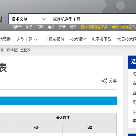
之窗
技术文章
同步带
轴承
气缸
电机
弹簧
旋转
直线模组选型工具
电动
成功案例
选型工具
非标AI报价
技术课堂
电子书下载
螺纹底孔（底锥径）直径表
径表
分享
最大尺寸
2
级
3
级