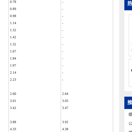
0.78
-
0.89
-
0.98
-
1.14
-
1.32
-
1.42
-
1.52
-
1.67
-
1.84
-
1.97
-
2.14
-
2.23
-
2.60
2.64
3.01
3.05
3.42
3.47