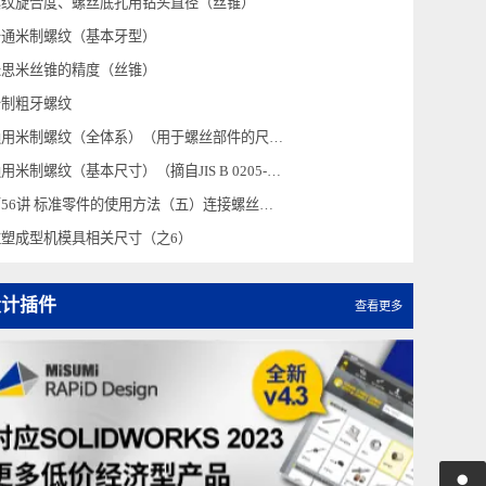
公制细牙螺纹
螺纹旋合度、螺丝底孔用钻头直径（丝锥）
普通米制螺纹（基本牙型）
米思米丝锥的精度（丝锥）
公制粗牙螺纹
通用米制螺纹（全体系）（用于螺丝部件的尺寸选择）
通用米制螺纹（基本尺寸）（摘自JIS B 0205-4:2001）
第56讲 标准零件的使用方法（五）连接螺丝（内六角螺栓）
注塑成型机模具相关尺寸（之6）
设计插件
查看更多