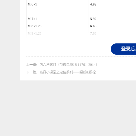
M 4.5×0.75
3.69
M 5×0.8
4.13
M 6×1
4.92
M 7×1
5.92
M 8×1.25
6.65
M 9×1.25
7.65
M 10×1.5
8.38
M 11×1.5
9.38
登
M 12×1.75
10.11
上一篇
内六角螺钉（节选自JIS B 1176：2014）
M 14×2
11.84
下一篇
商品小课堂之定位系列——螺丝&螺栓
M 16×2
13.84
M 18×2.5
15.29
M 20×2.5
17.29
M 22×2.5
19.29
M 24×3
20.75