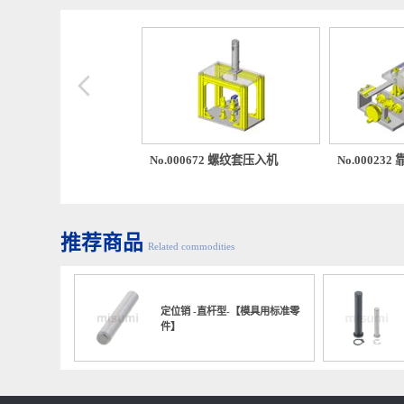
M 3×0.35
2.62
M 3.5×0.35
3.12
M 4×0.5
3.46
推荐案例库
Related case base
M 4.5×0.5
3.96
M 5×0.5
4.46
M 5.5×0.5
4.96
M 6×0.75
5.19
M 7×0.75
6.19
M 8×1
6.92
M 8×0.75
7.19
00636 平行（相同方向）输
No.000672 螺纹套压入机
No.00
移装置
M 9×1
7.92
M 9×0.75
8.19
推荐商品
Related commodities
M 10×1.25
8.65
M 10×1
8.92