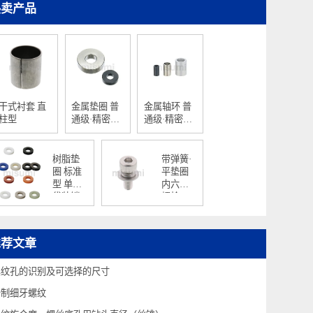
热卖产品
干式衬套 直
金属垫圈 普
金属轴环 普
柱型
通级·精密级
通级·精密级
T尺寸指定型
尺寸自由指
定型
树脂垫
带弹簧·
圈 标准
平垫圈
型 单品/
内六角
袋装销
螺栓
售
推荐文章
螺纹孔的识别及可选择的尺寸