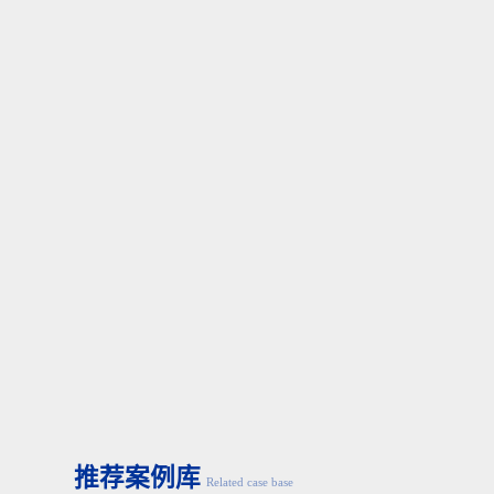
M 27×3
23.75
M 30×3.5
26.21
M 33×3.5
29.21
M 36×4
31.67
M 9×4
34.67
M 42×4.5
37.13
M 5×4.5
40.13
M 48×5
42.59
JIS B 1004
已于
2009
年进行了修订。本信息是根据修订前（
1975
）的
2.
公制细牙
最小尺寸
螺纹公称
2
级、
3
级
M 2.5×0.35
2.12