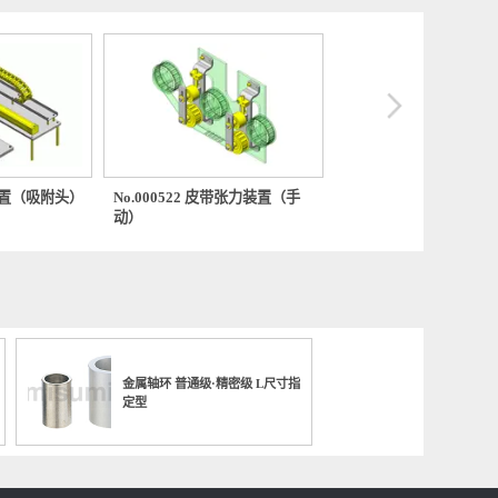
0059 拾放装置（吸附头）
No.000522 皮带张力装置（手
No.000
动）
（横向）