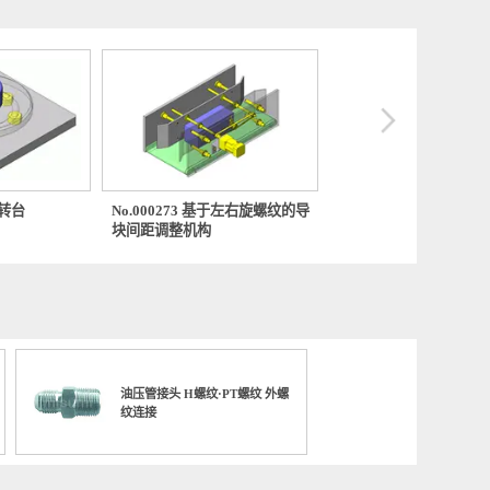
199 粘接用转台
No.000273 基于左右旋螺纹的导
No.0007
块间距调整机构