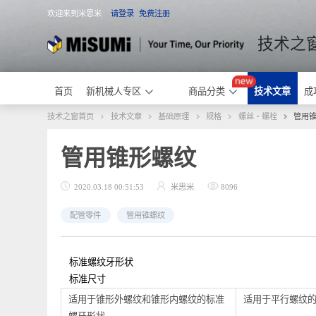
欢迎来到米思米
请登录
免费注册
米思米
技术
首页
新机械人专区
商品分类
技术文章
技术之窗首页
技术文章
基础原理
规格
螺丝・螺栓
管用锥形螺纹
2020.03.18 00:51:53
米思米
8096
配管零件
管用锥螺纹
标准螺纹牙形状
标准尺寸