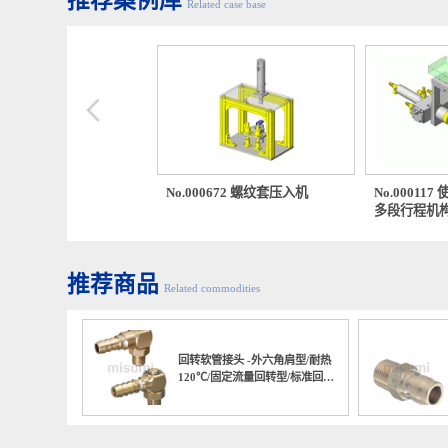
推荐案例库
Related case base
00237 圆柱形片热熔敷
No.000672 螺纹套压入机
No.00
多段行
推荐商品
Related commodities