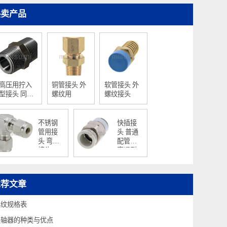
热卖产品
高压用拧入
铜管接头 外
软管接头 外
型接头 同径
螺纹用
螺纹接头
型 六角接套
不锈钢
快插接
管用接
头 普通
头 弯管
配管用/
接头
直通型
推荐文章