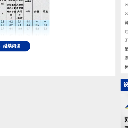
录后，继续阅读
平行内螺纹时，R符号改为Rc 或者Rp（※参照）。
长度，平行内螺纹时是指从管或管接头端开始的长度。