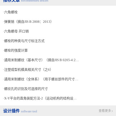
推荐文章
Recommended articles
六角螺栓
弹簧销（摘自JIS B 2808：2013）
六角螺母·开口销
螺栓的种类与尺寸标注方式
螺栓的强度计算
通用米制螺纹（基本尺寸）（摘自JIS B 0205-4:2001）
注塑成型机模具相关尺寸（之6）
通用米制螺纹（全体系）（用于螺丝部件的尺寸选择）
螺纹孔的识别及可选择的尺寸
X-Y平台的直角装配方法-2（运动机构的结构设计-29）
设计插件
查看更多
software tool