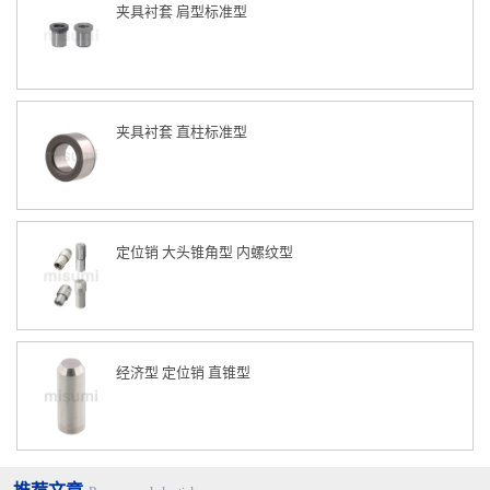
夹具衬套 肩型标准型
125
140
160
180
夹具衬套 直柱标准型
200
224
250
280
定位销 大头锥角型 内螺纹型
备注
1.
公称直径为销孔直径
2.d
是从前端到
l/2
之间的值
3.
前端形状可以是尖头也可以是平头。当必须是其中的某一种时，
需要专门指定。
经济型 定位销 直锥型
4.
长度（
l
）可从粗线框内所覆盖的数值范围中选取，框内的数值表
示其容差。当需要满足本表以外的容差
r
值时，需由订购方指定。
5.
头部不得显著偏出轴心范围。