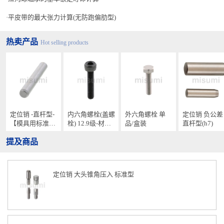
20
±0.
平皮带的最大张力计算(无防跑偏肋型)
8
22
±0.
25
8
热卖产品
Hot selling products
28
±0.
8
32
36
±1.
2
40
ℓ
45
±1.
定位销 -直杆型-
内六角螺栓(盖螺
外六角螺栓 单
定位销 负公差
2
50
【模具用标准零
栓) 12.9级-材
品/盒装
直杆型(h7)
件】
56
质：钢/单品销售
±1.
提及商品
63
2
71
80
定位销 大头锥角压入 标准型
±2
90
±2
100
112