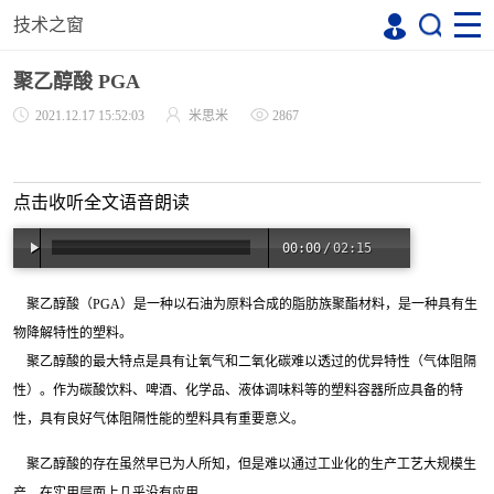
技术之窗
聚乙醇酸 PGA
2021.12.17 15:52:03
米思米
2867
点击收听全文语音朗读
00:00
/
02:15
聚乙醇酸（
PGA
）是一种以石油为原料合成的脂肪族聚酯材料，是一种具有生
物降解特性的塑料。
聚乙醇酸的最大特点是具有让氧气和二氧化碳难以透过的优异特性（气体阻隔
性）。作为碳酸饮料、啤酒、化学品、液体调味料等的塑料容器所应具备的特
性，具有良好气体阻隔性能的塑料具有重要意义。
聚乙醇酸的存在虽然早已为人所知，但是难以通过工业化的生产工艺大规模生
产，在实用层面上几乎没有应用。