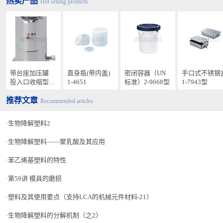
热卖产品
Hot selling products
带台座加压罐
直身瓶(带内盖)
密闭容器（UN
手口式不锈钢
投入口收缩型
1-4651
标准）2-9668型
1-7943型
孔固定型・孔选
推荐文章
择型
Recommended articles
生物降解塑料2
生物降解塑料——聚乳酸及其应用
苯乙烯基塑料的特性
第59讲 模具的磨损
塑料及其使用要点（支持LCA的机械元件材料-21）
生物降解塑料的分解机制（之2）