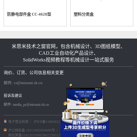
防静电部件盒 CC-4628型
塑料分类盒
米思米技术之窗官网，包含机械设计、3D图纸模型、
CAD工业自动化产品设计、
SolidWorks视频教程等机械设计一站式服务
询价、订货、公司信息相关变更
邮件:
cs@misumi.sh.cn
投诉及建议
邮件:
media_pr@misumi.sh.cn
电子营业执照
|
沪ICP备11004012号-8
|
沪公网安备 31012002004099号
|
网信算备310120358903802230013号
|