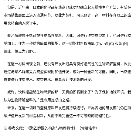
但是，近年来，日本的化学品制造商已成功地确立起大规模生产方法，有望在
市场销售层面上进入流通环节。以此为契机，可以预计，这一材料在容器上的应
用也将会纳入探讨中。
聚乙醇酸属于热可塑性结晶性塑料。因此，可进行注塑成型加工，也可进行吹
塑加工。作为一种结构简单的聚酯，这一树脂材料仅由氧
(O)
、碳
(C)
和氢
(H)
组成，熔点为
218
℃
。
在这一材料出现之前，还没有开发出过具有良好阻气性的生物降解塑料，因此
通过与聚乙醇酸复合成型实现附加值开发，成为一种全新的可能。同时，当然也
需要进行注塑技术、吹塑技术、模具设计技术等的开发。
或许，饮料瓶能够生物降解的那一天真的即将到来了？为了保护地球环境，我
认为生物降解塑料的广泛应用是必由之路。
未来，在这一领域的塑料原料开发还将持续进行。世界各地的研发部门仍在持
续推进开发新的树脂材料，从而不断完善这一不可或缺的物理特性。
※
参考文献：《聚乙醇酸的构造与物理特性》（佐藤浩幸）