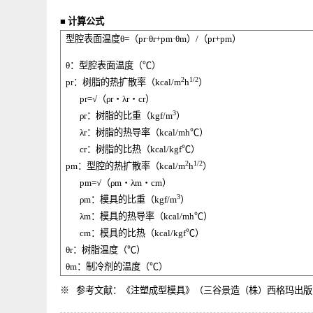
模具应设有冷却效率良好的冷却回路。也就是说，必须在
■
计算公式
型腔表面温度
θ=
（
pr·θr+pm·θm
）
/
（
pr+pm
）
θ
：型腔表面温度（
℃
）
2
1/2
pr
：树脂的热扩散率（
kcal/m
h
）
pr=√
（
ρr
・
λr
・
cr
）
3
ρr
：树脂的比重（
kgf/m
）
λr
：树脂的热导率（
kcal/mh
℃
）
cr
：树脂的比热（
kcal/kgf
℃
）
2
1/2
pm
：型腔的热扩散率（
kcal/m
h
）
pm=√
（
ρm
・
λm
・
cm
）
3
ρm
：模具的比重（
kgf/m
）
λm
：模具的热导率（
kcal/mh
℃
）
cm
：模具的比热（
kcal/kgf
℃
）
θr
：树脂温度（
℃
）
θm
：制冷剂的温度（
℃
）