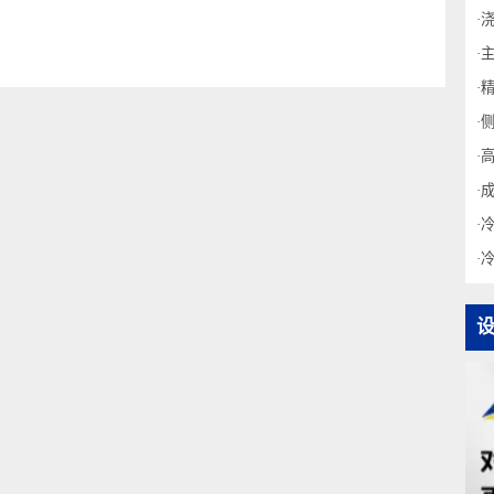
出版（
1997
））