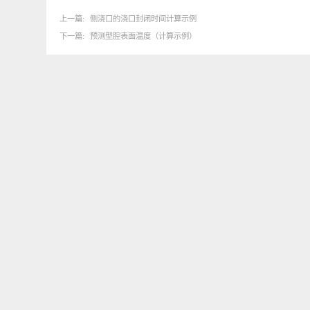
※
参考文献：《注塑成型模具》（三谷景造（株）西格玛
上一篇
侧浇口的浇口封闭时间计算示例
下一篇
预测型腔表面温度（计算示例）