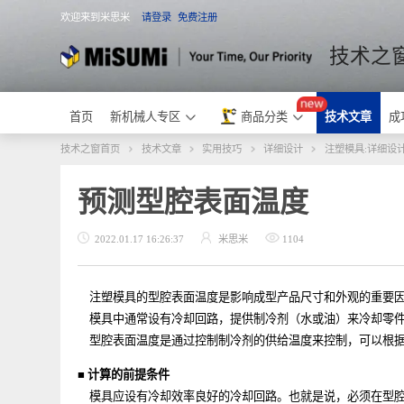
欢迎来到米思米
请登录
免费注册
米思米
技术
首页
新机械人专区
商品分类
技术文章
技术之窗首页
技术文章
实用技巧
详细设计
注塑模具:详
预测型腔表面温度
2022.01.17 16:26:37
米思米
1104
注塑模具的型腔表面温度是影响成型产品尺寸和外观的重
模具中通常设有冷却回路，提供制冷剂（水或油）来冷却
型腔表面温度是通过控制制冷剂的供给温度来控制，可以
■
计算的前提条件