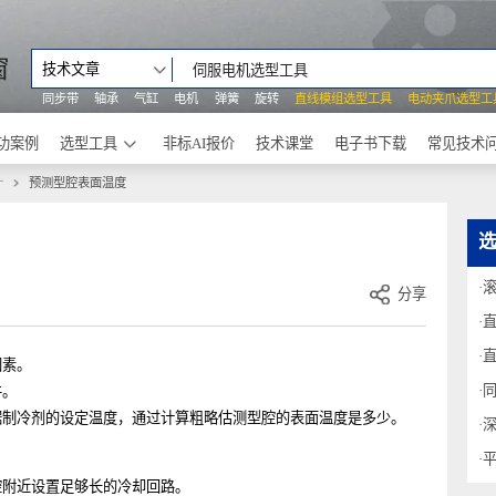
之窗
技术文章
同步带
轴承
气缸
电机
弹簧
旋转
直线模组选型工具
电动
成功案例
选型工具
非标AI报价
技术课堂
电子书下载
细设计
预测型腔表面温度
分享
要因素。
零件。
根据制冷剂的设定温度，通过计算粗略估测型腔的表面温度是多少。