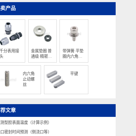
热卖产品
千分表用接
金属垫圈 普
带弹簧·平垫
头
通级·精密级
圈内六角螺
T尺寸指定型
栓
内六角
平键
止动螺
丝
推荐文章