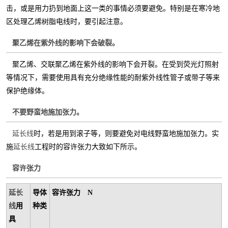
击，或是用力扔到地面上这一类的事情必须要避免。特别是在寒冷地
区处理乙烯树脂电线时，要引起注意。
聚乙烯在紫外线的影响下会破裂。
聚乙烯、交联聚乙烯在紫外线的影响下会开裂。在受到荧光灯照射
等情况下，需要使用具有充分绝缘性能的耐紫外线性管子或带子等来
保护绝缘体。
不要野蛮地施加张力。
延长线
时，若是用到滚子等，则要避免对电线野蛮地施加张力。实
施
延长线
工程时的容许张力大致如下所示。
容许张力
延
长
导体
容许张
力
N
线
用
种类
具