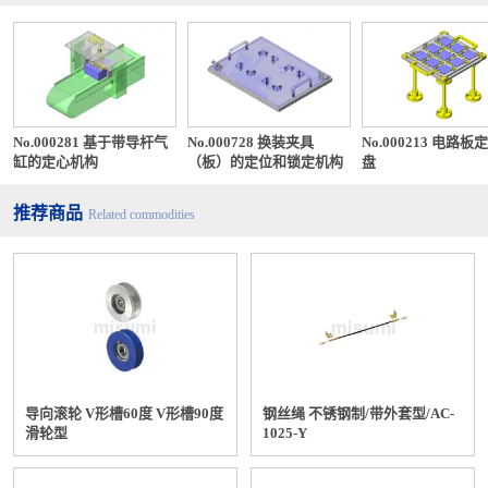
配线上的注意事项
以电线表面上的印刷标示为大致标
①电线的扭曲
准。配线时要
No.000281 基于带导杆气
No.000728 换装夹具
No.000213 电路板
缸的定心机构
（板）的定位和锁定机构
盘
避免扭曲电线。
与空气软管等较硬的物件一起配线
推荐商品
Related commodities
②与空气软管等之间的配线
时，务必要设置隔板，
空气软管与电线要区分开来。
混合配线的话，电线之间会相互产生
干涉。这样一来，
③不要混合配线
就会无法充分发挥出各电线所具有的
特性。
导向滚轮 V形槽60度 V形槽90度
钢丝绳 不锈钢制/带外套型/AC-
设置隔板，以免配线时产生干涉。
滑轮型
1025-Y
铺设时，在向电线施加有张力的情况