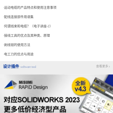
地下管路、管道等有水的地方拉入时，应完全对末端部进行密封。此
运动电缆的产品特点和使用注意事项
外，切断电缆，然后原封不动地放置不管时，要立即完全地用
自热粘
带
等对切口进行防水处理。
配线连接部件用语集
何谓线束和电缆？（电子讲座-2）
2. 可发挥出弯曲寿命最大限度的方法(并非是保证电缆的性
能。仅供参考。)
接线工具的优点及其种类、原理
剥线钳的使用方法
电工刀的优点与用途
设计插件
查看更多
software tool