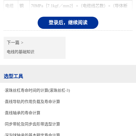
电缆
铜
70MPa｛7.1kgf／mm2｝×（电缆线芯数）×（导体断
牵引
面面积mm2）以下
环
登录后，继续阅读
铝
40MPa｛4.1kgf／mm2｝×（电缆线芯数）×（导体断
面面积mm2）以下
下一篇
金属
铜和
有乙烯树脂和聚乙烯外皮时，为10MPa｛1.02kgf／m
电线的基础知识
丝网
铝
m2｝×（外皮断面面积mm2）。但是，
（电
不应超过导体的容许张力。
缆
夹）
选型工具
备注
滚珠丝杠寿命时间的计算(滚珠丝杠-3)
1.
直线导轨的作用负载及寿命计算
在
铺设管
路等情况下，将
3
条单芯电
缆引入到
1
个孔时，请将电缆
线芯数作为
2
条芯来计算。
直线轴承的寿命计算
2.
使
用钢丝绳网来延长线时，应将钢丝绳网覆盖在电缆上（
500mm
同步带轮及同步齿形带选型计算
以上）。钢丝绳网的顶端要粘合。
深沟球轴承的基本额定寿命计算