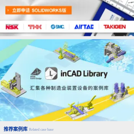
3. 关于电缆托架的配线(并非是保证电缆的性能。仅供参
考。)
电线的选定
建议选定特性雷达图中电缆托架试验结果为
“5”的商品。
电缆托架的选定
①电缆托架弯曲
请将电线最终外径7.5倍以上设为电缆托架的弯
半径
曲半径。
将电线水平地排列在电缆托架内，
②电缆托架横宽
请选定存在有具有足够余量那样的横宽的电缆托
架。
③电缆托架内隔
尽可能多地设置隔板，并分开进行配线。
板
（最好是每条电线都设置隔板。）
推荐案例库
Related case base