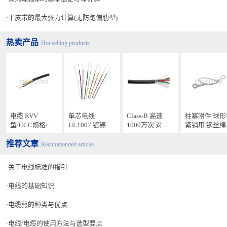
将延长线路径的障碍物清除掉。
平皮带的最大张力计算(无防跑偏肋型)
延长线时，要将小石子、凸起物、混凝土模板和其他障碍物完全清
除掉。此外，还容易出现因施工现场、异物落下冲击、脚手架板和打
热卖产品
Hot selling products
包用木框的钉子所导致的外伤等情况。因此，要引起充分注意。
弯曲半径要大。
橡胶、塑料电线尽管与纸张、铅被覆的电缆等相比，具有某种程度
的弯曲性。但极度弯曲的话，就会降低其电气性能。铺设时，要注意
电缆 RVV
单芯电线
Class-B 高速
柱塞附件 球形
避免弯曲到各商品页码中记载的容许弯曲半径值以下。
型/CCC规格/大
UL1007 镀锡铜
1000万次 对绞
紧销用 钢丝绳
截面/不带屏
导体 300V
带屏蔽 UL2464
钥匙环 BLP-
要切实地接地。
推荐文章
蔽/300/500V/固
MASW-BS3SB运
C/BLP-R
Recommended articles
定电缆型
动电缆 300V
铺设有铠装的电缆时，务必要将铠装切实地接地。不接地的话，不
关于电线标准的指引
仅不能充分发挥出电线自身的特性，而且，安全上也会出现问题。
电线的基础知识
避免水进入到导体内。
电缆剪的种类与优点
水分侵入到电线的导体内后，会明显地有损电线的寿命。特别是向
电线/电缆的使用方法与选型要点