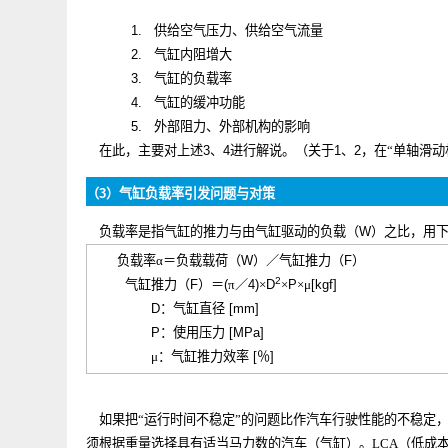
气缸工作时间不稳定的原因如下。
1.
供给空气压力、供给空气流量
2.
气缸内阻增大
3.
气缸的负载率
4.
气缸的缓冲功能
5.
外部阻力、外部机构的影响
在此，主要对上述
3
、
4
进行解说。（关于
1
、
2
，在“
单轴
（
3
）气缸负载率引发问题与对策
负载率是指气缸的推力与由气缸驱动的负载（
W
）之比，
负载率α＝负载载荷（
W
）／气缸推力（
F
）
2
气缸推力（
F
）＝
(
π／
4)
×
D
×
P
×μ
[kgf]
D
：气缸直径
[mm]
P
：使用压力
[MPa]
μ：气缸推力效率
[
％
]