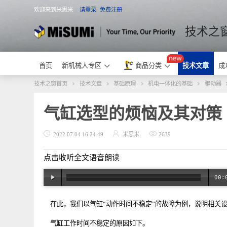
欢迎来到米思米
请登录
免费注册
米思米
技术
首页
新机械人专区
商品分类
技术文章
技术之窗首页
技术文章
基础原理
机电一体化的基础
驱
气缸选型的烦恼及其对
2022.07.04 16:24:49
米思米
2639
点击收听全文语音朗读
在此，我们以气缸“动作时间不稳定”的故障为例，说明