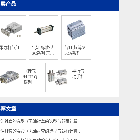
热卖产品
带导杆气缸
气缸 标准型
气缸 超薄型
SC系列 基本
SDA系列
型
回转气
平行气
缸 HRQ
动手指
系列
推荐文章
无油衬套的选型（无油衬套的选型与载荷计算⑤）