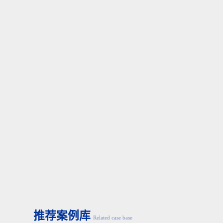
按照与增加负载重量时相同的思路，如果超过气垫容量，
■
缓冲功能引发问题的对策
对于负载载荷和速度，均请选择气缸内径加大
1
档的
·