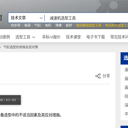
之窗
技术文章
同步带
轴承
气缸
电机
弹簧
旋转
直线模组选型工具
电动
成功案例
选型工具
非标AI报价
技术课堂
电子书下载
动器
气缸选型的烦恼及其对策
策
分享
00:00
/
03:00
相关设备选型中的不适当因素及其应对措施。