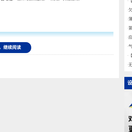
稳定，可以说气缸的推力就是马力，负载载荷就是汽车的重量。显然，必
低成本自动化）
设计的重点是减少（减轻）负载载荷。
录后，继续阅读
化，并使得气缸运动变得不稳定。
震器规格的最大吸收容量），请选择更大
1
档的内径。