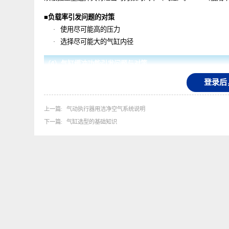
如果把“运行时间不稳定”的问题比作汽车行驶性能的不
须根据重量选择具有适当马力数的汽车（气缸）。
LCA（
■
负载率引发问题的对策
使用尽可能高的压力
·
选择尽可能大的气缸内径
·
（
4
）气缸缓冲功能引发问题与对策
登
有的气缸具有缓冲功能，有的则没有。
负载重量大或速度高时，缓冲功能可能会因重复使用而劣
上一篇
气动执行器用洁净空气系统说明
（甲）当负载重量增加时
下一篇
气缸选型的基础知识
根据下式计算出动能。如果
E
值超过气缸的气垫容量（减
2
动能
E
＝
1
／
1960
×（负载
[kgf]
×
速度
[cm/s]
）
（乙）速度更快时