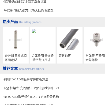
深沟球轴承的基本额定寿命计算
平皮带的最大张力计算(无防跑偏肋型)
热卖产品
Hot selling products
铰链销 直柱式扣
金属垫圈 普通级
管状轴环
带弹簧·平垫圈
环固定型
·精密级 T尺寸指
六角螺栓
定型
推荐文章
Recommended articles
利用3D CAD的钣金零件排版方法
设备框架/外壳的设计（设计思维训练-12）
No.007382激光组件的X，Y方向阶段机构