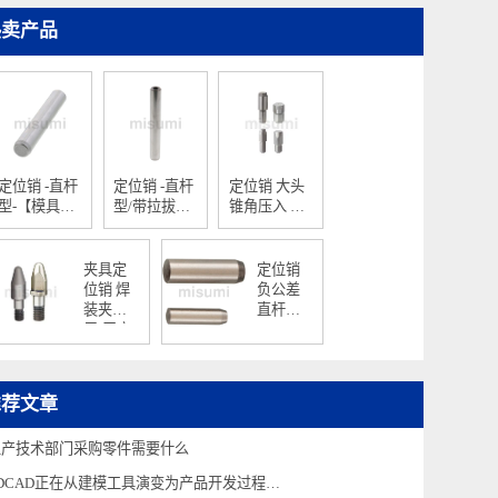
热卖产品
定位销 -直杆
定位销 -直杆
定位销 大头
型-【模具用
型/带拉拔螺
锥角压入 标
标准零件】
纹h7型-【模
准型
具用标准零
件】
夹具定
定位销
位销 焊
负公差
装夹具
直杆型
用/无肩
(h7)
普通型/
外螺纹
型
推荐文章