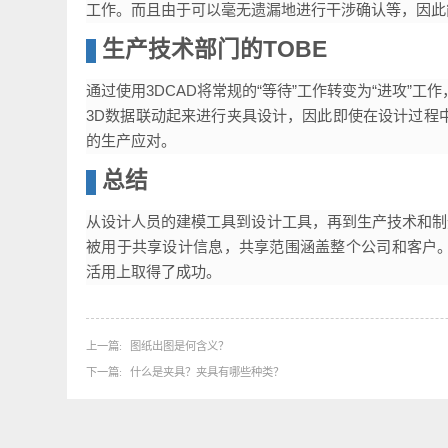
如果设计部门因设计变更而改变零件形状，则生产
时工作量会很大。如果使用3DCAD，则与设计人
工作。而且由于可以毫无遗漏地进行干涉确认等，
生产技术部门的TOBE
通过使用3DCAD将常规的“等待”工作转变为“进
3D数据联动起来进行夹具设计，因此即使在设计
的生产应对。
总结
从设计人员的建模工具到设计工具，再到生产技术和
被用于共享设计信息，共享范围涵盖整个公司和客户
活用上取得了成功。
上一篇
图纸出图是何含义？
下一篇
什么是夹具？夹具有哪些种类？