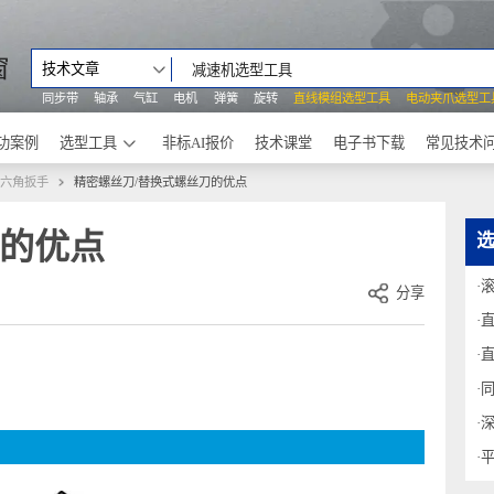
之窗
技术文章
同步带
轴承
气缸
电机
弹簧
旋转
直线模组选型工具
电动
成功案例
选型工具
非标AI报价
技术课堂
电子书下载
丝刀・六角扳手
精密螺丝刀/替换式螺丝刀的优点
刀的优点
分享