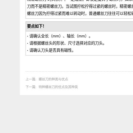
中，但当用力转动螺丝刀时，很容易让螺丝头滑丝（损坏）
密作业，其刀头比较小，就十字头螺丝刀来说，是以“+0”和
多也就是达到“+1”。尽管“精密螺丝刀＝用于较小的螺丝头
精密螺丝刀”的关系并不一定成立。即使是旋转小螺丝时
刀而不是精密螺丝刀。当试图拧松拧得过紧的螺丝时，精
螺丝刀因为拧得过紧而难以转动时，普通螺丝刀往往可以
要点如下！
·
请确认全长（mm）、轴长（mm）。
·
请根据螺丝头的形状、尺寸选择对应的刀头。
·
请确认刀头是否具有磁性。
上一篇
螺丝刀的种类与优点
下一篇
特种螺丝刀的优点及其种类