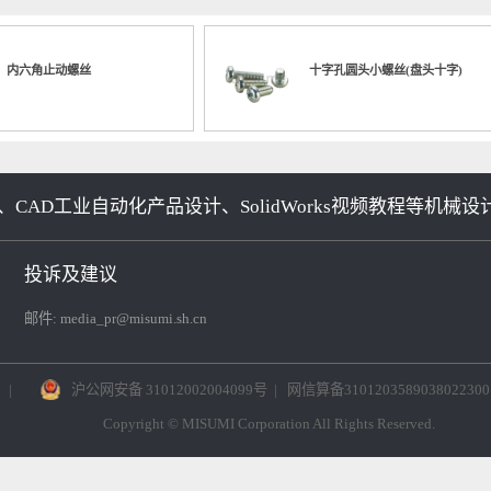
0327 钢丝式卷帘
No.000475 齿轮替换头
No.000
内六角止动螺丝
十字孔圆头小螺丝(盘头
、CAD工业自动化产品设计、SolidWorks视频教程
投诉及建议