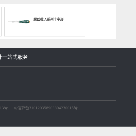
063 加长精密滑台
No.000731 切换工序的台架滑动
No.000
件卡盘
十字)
螺丝批 A系列十字形
等机械设计一站式服务