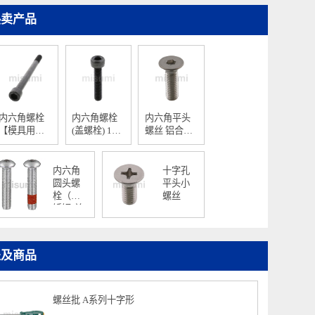
热卖产品
内六角螺栓
内六角螺栓
内六角平头
【模具用标
(盖螺栓) 12.9
螺丝 铝合金
准零件】
级-材质：钢/
型材用
单品销售
内六角
十字孔
圆头螺
平头小
栓（不
螺丝
锈钢/单
品销
售）
提及商品