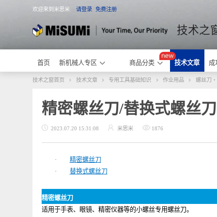
欢迎来到米思米
请登录
免费注册
米思米
技术
首页
新机械人专区
商品分类
技术文章
技术之窗首页
技术文章
专用工具基础知识
作业用品
螺
精密螺丝刀/替换式螺丝
2023.07.20 15:31:08
米思米
1876
·
精密螺丝刀
·
替换式螺丝刀
精密螺丝刀