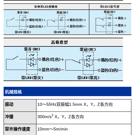
机械规格
振
动
10～55Hz双振幅1.5mm X，Y，Z各方向
2
冲撞
300m/s
X，Y，Z各方向
容许
操作速度
10mm～5m/min