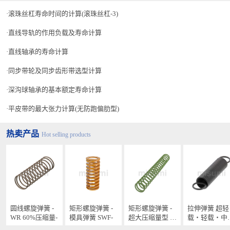
滚珠丝杠寿命时间的计算(滚珠丝杠-3)
直线导轨的作用负载及寿命计算
直线轴承的寿命计算
同步带轮及同步齿形带选型计算
深沟球轴承的基本额定寿命计算
平皮带的最大张力计算(无防跑偏肋型)
热卖产品
Hot selling products
圆线螺旋弹簧 -
矩形螺旋弹簧 -
矩形螺旋弹簧 -
拉伸弹簧 超轻
WR 60%压缩量-
模具弹簧 SWF-
超大压缩量型 -
载・轻载・中
SWY-
载・中载型