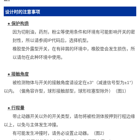
设计时的注意事项
●
保护构造
因为切削油，药剂，粉尘等使用条件和环境有可能影响开关的密
封性，所以请参阅IP代码后，选择机型。
橡胶垫外露型开关，在有碎屑的环境中，橡胶垫会发生损伤，所
以请勿在此种环境中使用。
●
接触角度
被检测物体与开关的接触角度请设定在±3°（减速信号型为±1°）
以内。
（偏角容许型，球形接触部型，球形柱塞型除外）（图1）
●
行程量
带止动器开关以外的开关类型，请勿将被检测体按押到行程边缘
以上，以免与主体发生冲撞。
有可能发生冲撞时，请务必设置止动器。（图2）