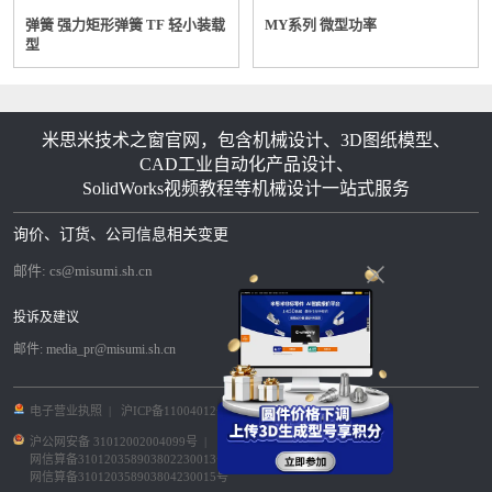
弹簧 强力矩形弹簧 TF 轻小装载
MY系列 微型功率
型
米思米技术之窗官网，包含机械设计、3D图纸模型、
CAD工业自动化产品设计、
SolidWorks视频教程等机械设计一站式服务
询价、订货、公司信息相关变更
邮件:
cs@misumi.sh.cn
投诉及建议
邮件:
media_pr@misumi.sh.cn
电子营业执照
|
沪ICP备11004012号-8
|
沪公网安备 31012002004099号
|
网信算备310120358903802230013号
|
网信算备310120358903804230015号