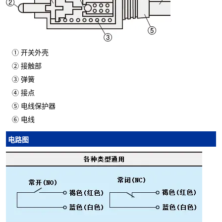
① 开关外壳
② 接触部
③ 弹簧
④ 接点
⑤ 电线保护器
⑥ 电线
电路图