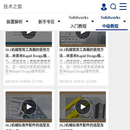
技术之窗
Solidworks
Solidworks
装置解析
新手专区
入门教程
中级教程
10.1机械常用工具箱的使用方
10.1机械常用工具箱的使用方
法—米思米Rapid Design插
法—米思米Rapid Design插
件，模具插件，安装和使用演
件，模具插件，安装和使用演
10.1机械常用工具箱的使用方
10.1机械常用工具箱的使用方
法，这一讲给大家系统讲解米
法，这一讲给大家系统讲解米
示上集
示下集
思米Rapid Design插件的获取
思米Rapid Design插件的获取
安装
安装以
2023.02.01 16:00:09
7156
2023.02.01 16:05:19
4393
10.2机械标准件配件的选型及
10.2机械标准件配件的选型及