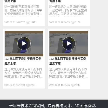
调用上集
调用下集
这一讲通过气缸层叠机构案
这一讲系统为大家讲解非标设
例，教会大家在非标设计当中
计过程中其他标准件的选型调
如何使用米思米插件选型特定
用方式，固定环以及轴承等对
规格和尺寸的螺钉零件，以
额标准件，采用正确的思
2023.02.01 16:07:27
1847
2023.02.01 16:10:23
2173
10.3自上而下设计非标件实例
10.3自上而下设计非标件实例
演示上集
演示下集
这几课为大家使用自上而下的
这几课为大家使用自上而下的
方式，使用另一种设计方法来
方式，使用另一种设计方法来
完成我们3.4节当中钣金件的设
完成我们3.4节当中钣金件的设
计。
计。
2023.02.01 16:12:08
2263
2023.02.01 16:36:36
1245
米思米技术之窗官网，包含机械设计、3D图纸模型、