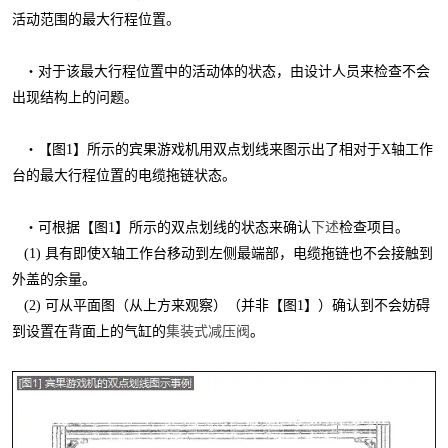
活动范围的最大行程位置。
・对于该最大行程位置中的活动体的状态，由设计人员来检查不会
出现结构上的问题。
・【图
1
】所示的宾果游戏机用双点划线来图示出了相对于
X
轴工作
台的最大行程位置的电缆拖链状态。
・可根据【图
1
】所示的双点划线的状态来确认
下述
检查项目。
(1)
具有即使
X
轴工作台移动到左侧最端部，电缆拖链也不会接触到
外盖的余量。
(2)
可从平面图（从上方来观察）（并非【图
1
】）确认到不会妨碍
到设置在背面上的气缸的
集装式减压阀
。