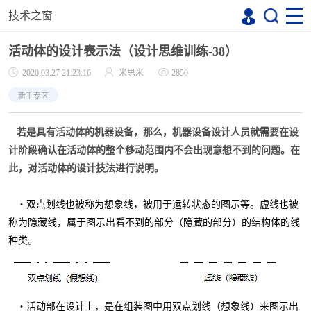
技术之窗
活动体的设计表示法（设计思维训练-38）
2020.03.27 21:23:16
米思米
2850
新手专区
若是具有活动体的机器设备，那么，机器设备设计人员就需要在设
计阶段确认在活动体的整个移动范围内不会出现意想不到的问题。在
此，对活动体的设计技法进行说明。
・双点划线也被称为想象线，被用于运转状态的图示等。虚线也被
称为隐藏线，属于图示出看不到的部分（隐藏的部分）的结构体的线
种类。
・活动部在设计上，是在组装图中用双点划线（想象线）来图示出