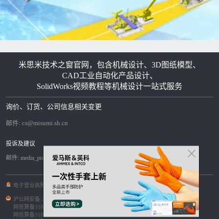
米思米技术之窗官网，包含机械设计、3D图纸模型、
CAD工业自动化产品设计、
SolidWorks视频教程等机械设计一站式服务
询价、订货、公司信息相关变更
邮件:
cs@misumi.sh.cn
投诉及建议
邮件:
media_pr@misumi.sh.cn
电子营业执照
|
沪ICP备11004012号-8
|
沪公网安备 31012002004099号
|
网信算备310120358903802230013号
|
网信算备310120358903804230015号