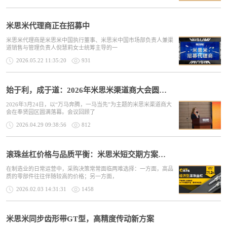
米思米代理商正在招募中
米思米代理商是米思米中国执行董事、米思米中国市场部负责人兼渠
道销售与管理负责人倪慧莉女士统筹主导的一
2026.05.22 11:35:20
931
始于利，成于道：2026年米思米渠道商大会圆满落幕
2026年3月24日，以“万马奔腾，一马当先”为主题的米思米渠道商大
会在奉贤园区圆满落幕。会议回顾了
2026.04.29 09:38:56
812
滚珠丝杠价格与品质平衡：米思米短交期方案的价值
在制造业的日常运营中，采购决策常常面临两难选择：一方面，高品
质的零部件往往伴随较高的价格；另一方面，
2026.02.03 14:31:31
1458
米思米同步齿形带GT型，高精度传动新方案