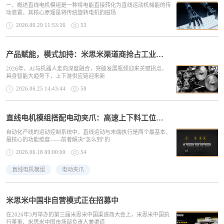
一、概述直线电机模组是一种将电能直接转化为直线运动机械能的传
动装置，其核心原理是将传统旋转电机的磁场
2026.06.29 11:53:26
53
产品赋能，模式加持：米思米渠道商抢占工业品渠道新红利
2026年，AI与机器人走向深度融合，突破发展瓶颈迎来关键拐点，
具身智能大趋势下，上下游供应链迎来新
2026.06.25 14:43:44
58
直线电机模组搭配电动夹爪：高速上下料工位增效方案解析
自动化产线的运动控制系统中，直线运动与末端执行是两个最基本、
最核心的功能维度——前者解决“怎么到”的
2026.06.18 00:00:00
54
直线电机模组
电动夹爪
米思米中国非自营模式正在招募中
在2026年3月举办的第三届米思米中国渠道商大会上，米思米中国执
行董事、米思米中国市场部负责人兼渠道