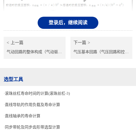
・
由于前进时和后退时受压面积的不同产生的压力差通过节流阀调整
登录后，继续阅读
来弥补。在往复运动时前进和后退的动作状态差异较小的时候，节流
阀的调整是个关键点。
上一篇
下一篇
（3）气缸的推力效率：μ的选择方法
气动回路的整体构成（气动驱动器和周边技术-３）
气压基本回路（气压回路和控制技术基础-1）
・
气缸推力效率：μ用下式来定义。
选型工具
・
气缸推力效率：μ随着气缸运动状态而变化。以下数值为目标值。
滚珠丝杠寿命时间的计算(滚珠丝杠-3)
（参考【图2】）
直线导轨的作用负载及寿命计算
直线轴承的寿命计算
同步带轮及同步齿形带选型计算