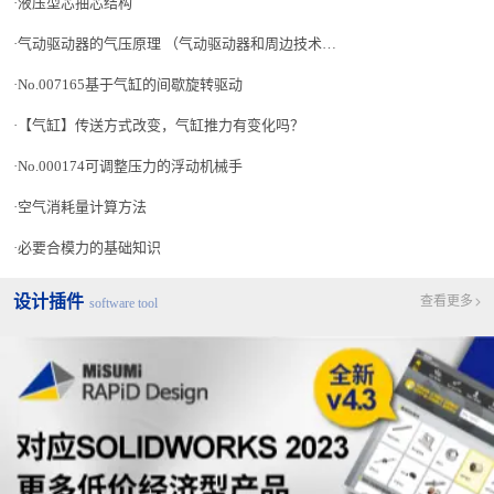
液压型芯抽芯结构
从下一讲开始，我们将针对组成自动设备、治具设备零件的加工方
法和加工技术的基本进行解说。
气动驱动器的气压原理 （气动驱动器和周边技术-2）
No.007165基于气缸的间歇旋转驱动
【气缸】传送方式改变，气缸推力有变化吗？
No.000174可调整压力的浮动机械手
空气消耗量计算方法
必要合模力的基础知识
设计插件
查看更多
software tool