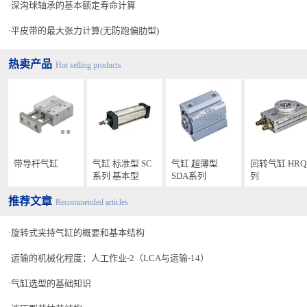
深沟球轴承的基本额定寿命计算
平皮带的最大张力计算(无防跑偏肋型)
热卖产品
Hot selling products
・
气缸的动作模式如（【图3】）所示，有加速区域、等速区域、减
速区域三种模式，加速·减速区域不能获得动作稳定性。停止位置需
要精确时，使用等速区域范围内。
带导杆气缸
气缸 标准型 SC
气缸 超薄型
回转气缸 HR
系列 基本型
SDA系列
列
推荐文章
Recommended articles
旋转式夹持气缸的概要和基本结构
运输的机械化程度：人工作业-2（LCA与运输-14）
气缸选型的基础知识