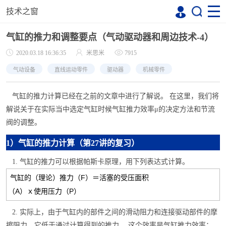
技术之窗
气缸的推力和调整要点（气动驱动器和周边技术-4）
2020.03.18 16:36:35
米思米
7915
气动设备
直线运动零件
驱动器
机械零件
气缸的推力计算已经在之前的文章中进行了
解说。 在这里，我们将
解说关于在实际当中选定气缸时候气缸推力效率μ的决定方法和节流
阀的调整。
1）气缸的推力计算（第27讲的复习）
1. 气缸的推力可以根据帕斯卡原理，用下列表达式计算。
气缸的（理论）推力（F）＝活塞的受压面积
（A）ｘ使用压力（P）
2. 实际上，由于气缸内的部件之间的滑动阻力和连接驱动部件的摩
擦阻力，它低于通过计算得到的推力。 这个效率是气缸推力效率：