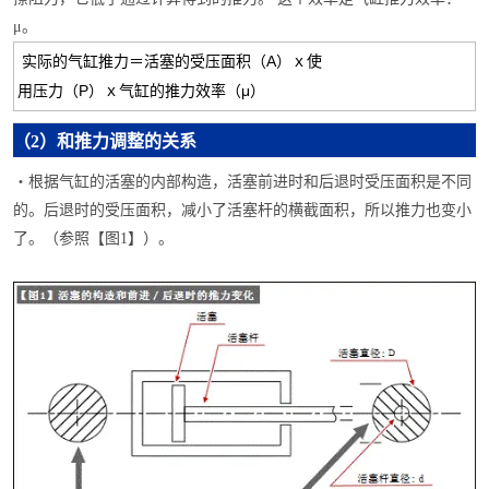
μ。
实际的气缸推力＝活塞的受压面积（A）ｘ使
用压力（P）ｘ气缸的推力效率（μ）
（2）和推力调整的关系
・
根据气缸的活塞的内部构造，活塞前进时和后退时受压面积是不同
的。后退时的受压面积，减小了活塞杆的横截面积，所以推力也变小
了。（参照【图1】）。