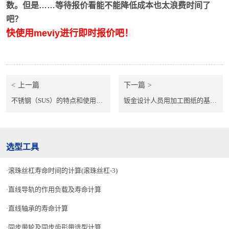
数。但是……等待报价看能不能降低成本也太浪费时间了
吧？
快使用meviy进行即时报价吧！
上一篇
下一篇
不锈钢（SUS）的特点和使用方法
钣金设计人员用加工图纸的基础 绘制方法、看图方法、问题和对策等制图的要点
选型工具
滚珠丝杠寿命时间的计算(滚珠丝杠-3)
直线导轨的作用负载及寿命计算
直线轴承的寿命计算
同步带轮及同步齿形带选型计算