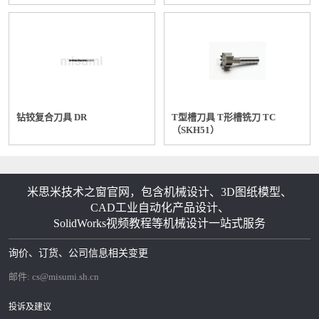
型/3刃/2.5D刃长型
钻铰复合刀具 DR
T型槽刀具 T形槽铣刀 TC
（SKH51）
米思米技术之窗官网，包含机械设计、3D图纸模型、
CAD工业自动化产品设计、
SolidWorks视频教程等机械设计一站式服务
询价、订货、公司信息相关变更
邮件:
cs@misumi.sh.cn
投诉及建议