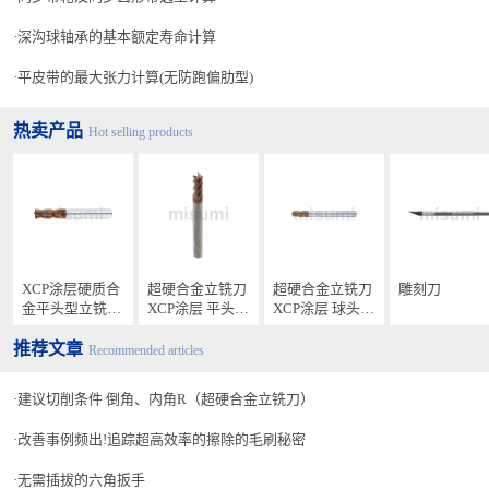
深沟球轴承的基本额定寿命计算
平皮带的最大张力计算(无防跑偏肋型)
热卖产品
Hot selling products
XCP涂层硬质合
超硬合金立铣刀
超硬合金立铣刀
雕刻刀
金平头型立铣
XCP涂层 平头型
XCP涂层 球头型
刀 高硬度钢加
高硬度钢加工用
高硬度钢加工用
推荐文章
工用・4刃/刃长
高效率型 4刃 短
/3 4刃 短刃型
Recommended articles
2.5D型・标准刃
刃型 标准刃长型
长型
建议切削条件 倒角、内角R（超硬合金立铣刀）
改善事例频出!追踪超高效率的擦除的毛刷秘密
无需插拔的六角扳手