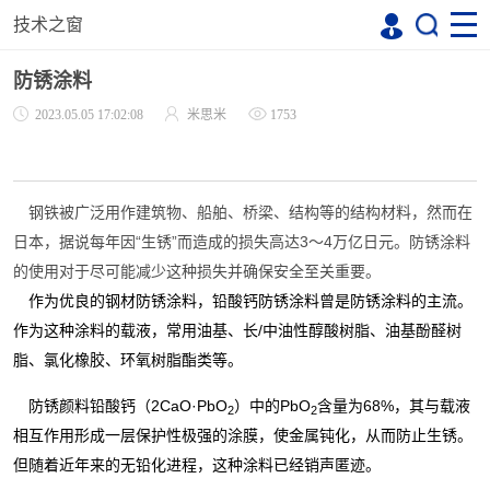
技术之窗
防锈涂料
2023.05.05 17:02:08
米思米
1753
钢铁被广泛用作建筑物、船舶、桥梁、结构等的结构材料，然而在
日本，据说每年因“生锈”而造成的损失高达3～4万亿日元。防锈涂料
的使用对于尽可能减少这种损失并确保安全至关重要。
作为优良的钢材防锈涂料，铅酸钙防锈涂料曾是防锈涂料的主流。
作为这种涂料的载液，常用油基、长/中油性醇酸树脂、油基酚醛树
脂、氯化橡胶、环氧树脂酯类等。
防锈颜料铅酸钙（2CaO·PbO
）中的PbO
含量为68%，其与载液
2
2
相互作用形成一层保护性极强的涂膜，使金属钝化，从而防止生锈。
但随着近年来的无铅化进程，这种涂料已经销声匿迹。