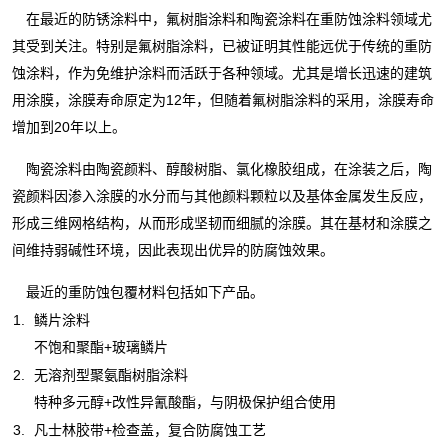
在最近的防锈涂料中，氟树脂涂料和陶瓷涂料在重防蚀涂料领域尤
其受到关注。特别是氟树脂涂料，已被证明其性能远优于传统的重防
蚀涂料，作为免维护涂料而活跃于各种领域。尤其是增长迅速的建筑
用涂膜，涂膜寿命原定为12年，但随着氟树脂涂料的采用，涂膜寿命
增加到20年以上。
陶瓷涂料由陶瓷颜料、醇酸树脂、氯化橡胶组成，在涂装之后，陶
瓷颜料因渗入涂膜的水分而与其他颜料颗粒以及基体金属发生反应，
形成三维网格结构，从而形成坚韧而细腻的涂膜。其在基材和涂膜之
间维持弱碱性环境，因此表现出优异的防腐蚀效果。
最近的重防蚀包覆材料包括如下产品。
1.
鳞片涂料
不饱和聚酯+玻璃鳞片
2.
无溶剂型聚氨酯树脂涂料
特种多元醇+改性异氰酸酯，与阴极保护组合使用
3.
凡士林胶带+检查盖，复合防腐蚀工艺