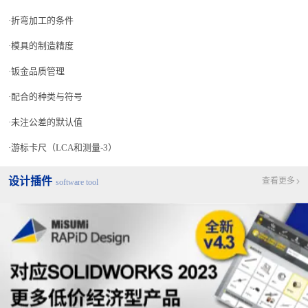
折弯加工的条件
模具的制造精度
钣金品质管理
配合的种类与符号
未注公差的默认值
游标卡尺（LCA和测量-3）
精度规格
设计插件
查看更多
software tool
（1）容许尺寸公差
JIS B 0408
的金属冲压加工件普通容许差的公差等级：采用B级。
规
基准尺
格
No.
规格部位
部位示例
寸
值