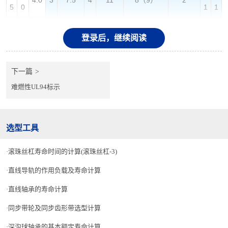
4.0
3
7.5
4
11
8（9）
2
5
0
1
1
6.
5.
1
1
5.0
3
14
4
16
15
2.5
登录后，继续阅读
0
0
6
8
下一篇
难燃性UL94标示
选型工具
滚珠丝杠寿命时间的计算(滚珠丝杠-3)
直线导轨的作用负载及寿命计算
直线轴承的寿命计算
与T4.0・4.5的弯曲平行的长孔的f为（9）。
同步带轮及同步齿形带选型计算
根据上述加工极限值来指定有尺寸时，孔就有可能会变形。
深沟球轴承的基本额定寿命计算