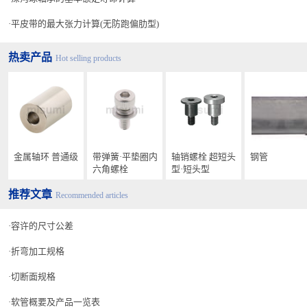
板厚（T）
加工极限（最小値）
平皮带的最大张力计算(无防跑偏肋型)
SPCC
SUS304
A5052
b
SPHC
（2B）
热卖产品
Hot selling products
1.0
－
1.0
1.2
－
－
1.0
1.6
1.5
1.5
2.3
2.0
2.0
金属轴环 普通级
带弹簧·平垫圈内
轴销螺栓 超短头
钢管
1.5
六角螺栓
型·短头型
3.2
3.0
3.0
推荐文章
Recommended articles
4.5
－
4.0
2.0
容许的尺寸公差
6.0
－
－
2.5
折弯加工规格
切断面规格
软管概要及产品一览表