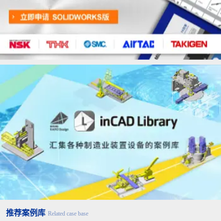
※
±0.
6以下
1
超过
±0.
6，30
2
以下
无弯曲部※1
超过3
±0.
0，120
3
以下
超过12
±0.
0，400
5
以下
6以下
±0.3
超过6，30以
推荐案例库
Related case base
±0.5
弯曲