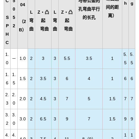
C
5
与带公差的
h
g
04
间的距
0
孔弯曲平行
L
Z
・
凸
L
Z
・
凸
离）
S
5
的长孔
弯
起
弯
起
（2
P
2
曲
弯曲
曲
弯曲
B）
H
C
1.
5.
5.
－
1.0
2
3
3
5.5
3.5
1
0
5
5
1.
1.
1.5
2
3.5
3
6
4
1
6
6
6
5
2.
2.
2.0
2
4.5
3
7
5
1.5
7
7
3
0
3.
3.
3.0
2
6.5
3
9
7
1.5
9
9
2
0
4.
4.
1
1