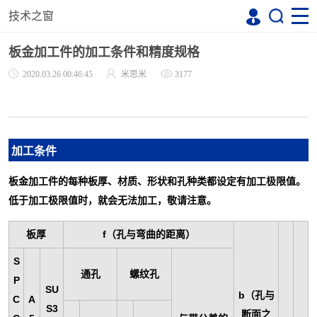
技术之窗
板金加工件的加工条件和精度规格
2020.03.26 00:46:45
米思米
3177
加工条件
板金加工件的每种板厚、材质、形状和孔种类都设定有加工极限值。
低于
加工极限值时，就会无法加工，敬请注意。
板厚
f
（孔与弯曲的距离）
S
通孔
螺纹孔
P
SU
b
（孔与
C
A
S3
断面之