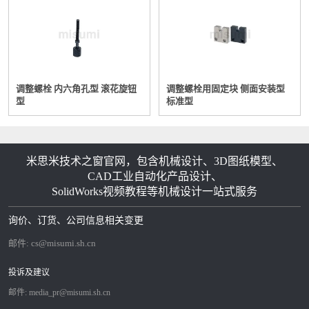
弯
曲
角
±1.0°
度
公
调整螺栓 内六角孔型 滚花旋钮
调整螺栓用固定块 侧面安装型
型
标准型
差
弯
板厚弯曲RSPCCSUS304（2B）rSPHCA50521.01.011.61.5
曲
1.52.32.023.23.034.54.046.05.06
米思米技术之窗官网，包含机械设计、3D图纸模型、
R
CAD工业自动化产品设计、
SolidWorks视频教程等机械设计一站式服务
（3）弯曲所导致的鼓起
规格值
部位示例
询价、订货、公司信息相关变更
邮件:
cs@misumi.sh.cn
在右图位置上，形成有相当于板厚1
投诉及建议
5％左右的
鼓起（起瘤）
邮件:
media_pr@misumi.sh.cn