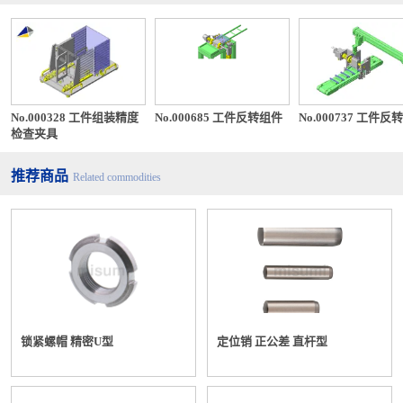
下
加工
超过30，120
部※2
±0.8
以下
超过120，400
±1.2
No.000328 工件组装精度
No.000685 工件反转组件
No.000737 工件反
以下
检查夹具
※1
JSDAS・JSAAS・JSHDS这3种类型与尺寸无关，±1.0为保证
推荐商品
Related commodities
值。
※2
FSLAS・FSLBS・FSMAS・FSDAS・FSSBS・FSMCS这6种
类型与尺寸无关，±1.0为保证值。
（2）弯曲加工规格
规
部
N
格
位
锁紧螺帽 精密U型
定位销 正公差 直杆型
规格值
o.
部
示
位
例