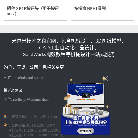
附件 ZB4B按钮头（用于按钮
按钮盒 NPH1系列
Φ22）
米思米技术之窗官网，包含机械设计、3D图纸模型、
CAD工业自动化产品设计、
SolidWorks视频教程等机械设计一站式服务
询价、订货、公司信息相关变更
邮件:
cs@misumi.sh.cn
投诉及建议
邮件:
media_pr@misumi.sh.cn
电子营业执照
|
沪ICP备11004012号-8
|
沪公网安备 31012002004099号
|
网信算备310120358903802230013号
|
网信算备310120358903804230015号