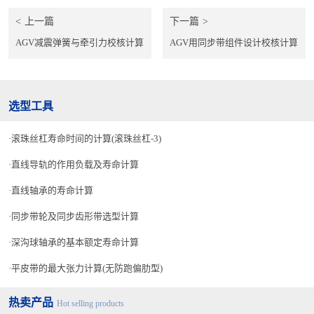
上一篇
下一篇
AGV减震弹簧与牵引力校核计算
AGV用同步带组件设计校核计算
选型工具
滚珠丝杠寿命时间的计算(滚珠丝杠-3)
直线导轨的作用负载及寿命计算
直线轴承的寿命计算
同步带轮及同步齿形带选型计算
深沟球轴承的基本额定寿命计算
平皮带的最大张力计算(无防跑偏肋型)
热卖产品
Hot selling products