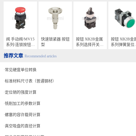
阀 手动阀/MV15
快速锁紧器 按钮
按钮 XB2B金属
按钮 XB2B金
系列/连锁按钮
型
系列选择开关
系列弹簧复位
型/横向配管/附
22mm
头按钮直径
推荐文章
法兰座
22mm
Recommended articles
常见硬度单位转换
标准材料尺寸表（普通钢材）
定位销的强度计算
铣削加工的参数计算
螺塞的容许载荷计算
真空吸盘的直径计算