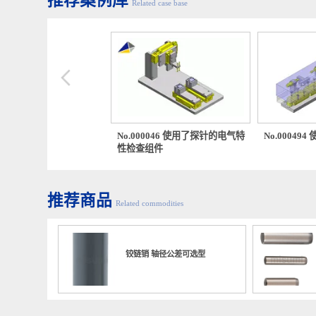
推荐案例库
Related case base
3
、倒圆
00179 使用了浮动接头的定
No.000046 使用了探针的电气特
No.00
性检查组件
推荐商品
Related commodities