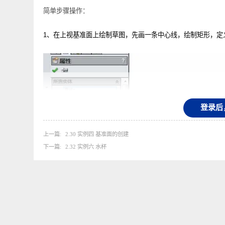
本节以一个实例讲解
sw
里面特征使用和应用，本视频长约
7
简单步骤操作：
1
、在上视基准面上绘制草图，先画一条中心线，绘制矩形
登
上一篇
2.30 实例四 基准面的创建
下一篇
2.32 实例六 水杯