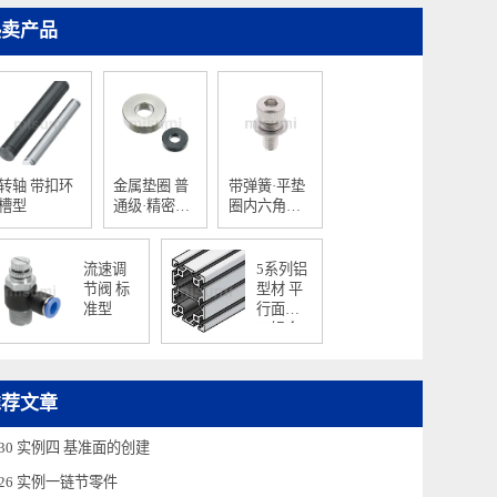
热卖产品
转轴 带扣环
金属垫圈 普
带弹簧·平垫
槽型
通级·精密级
圈内六角螺
T尺寸指定型
栓
流速调
5系列铝
节阀 标
型材 平
准型
行面加
工铝合
金型材
推荐文章