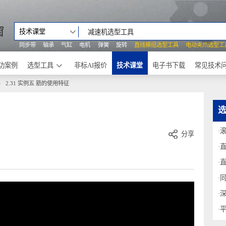
之窗
技术课堂
同步带
轴承
气缸
电机
弹簧
旋转
直线模组选型工具
电动
成功案例
选型工具
非标AI报价
技术课堂
电子书下载
特征
2.31 实例五 筋的使用特征
征
分享