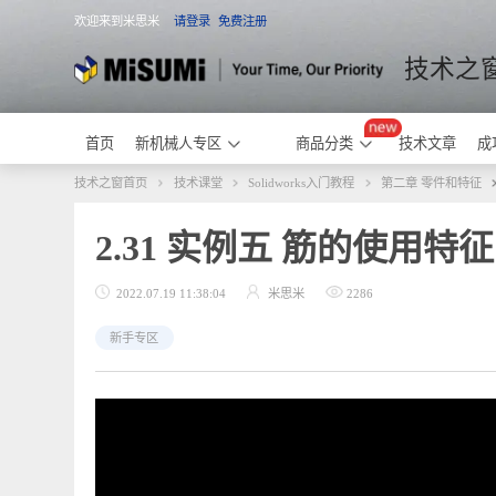
欢迎来到米思米
请登录
免费注册
米思米
技术
首页
新机械人专区
商品分类
技术文章
技术之窗首页
技术课堂
Solidworks入门教程
第二章 零件和
2.31 实例五 筋的使用特
2022.07.19 11:38:04
米思米
2286
新手专区