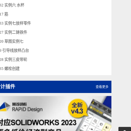
2.30 实例四 基准面的创建
2.26 实例一链节零件
2.32 实例六 水杯
2.17 筋
2.33 实例七放样零件
2.27 实例二铸铁件
1.20 草图实例七
2.9 引导线放样凸台
2.28 实例三皮带轮
2.35 螺栓创建
设计插件
查看更多