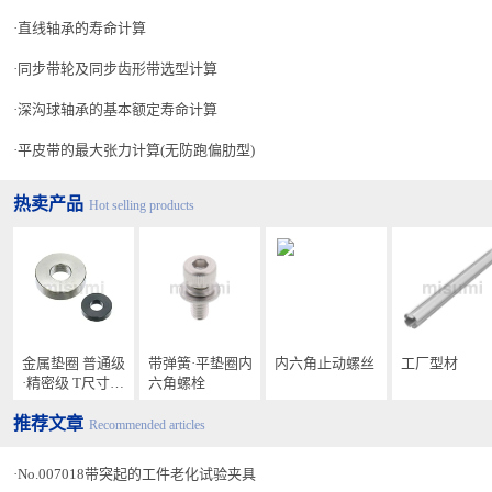
直线轴承的寿命计算
同步带轮及同步齿形带选型计算
深沟球轴承的基本额定寿命计算
平皮带的最大张力计算(无防跑偏肋型)
热卖产品
Hot selling products
金属垫圈 普通级
带弹簧·平垫圈内
内六角止动螺丝
工厂型材
·精密级 T尺寸指
六角螺栓
定型
推荐文章
Recommended articles
No.007018带突起的工件老化试验夹具