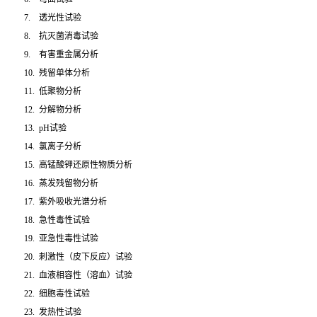
7.
透光性试验
8.
抗灭菌消毒试验
9.
有害重金属分析
10.
残留单体分析
11.
低聚物分析
12.
分解物分析
13.
pH
试验
14.
氯离子分析
15.
高锰酸钾还原性物质分析
16.
蒸发残留物分析
17.
紫外吸收光谱分析
18.
急性毒性试验
19.
亚急性毒性试验
20.
刺激性（皮下反应）试验
21.
血液相容性（溶血）试验
22.
细胞毒性试验
23.
发热性试验