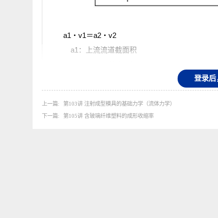
a1
・
v1
＝a2
・
v2
a1：上流流道截面积
a2：下流流道截面积
登
v1：上流流速
v2：下流流速
上一篇
第103讲 注射成型模具的基础力学（流体力学）
即，流量恒定时，流道的截面积越大，流动越缓
下一篇
第105讲 含玻璃纤维塑料的成形收缩率
因此，熔融塑料在流经较细流道内部及浇口时，
但，熔融塑料粘性随时间变化而发生变化，严格