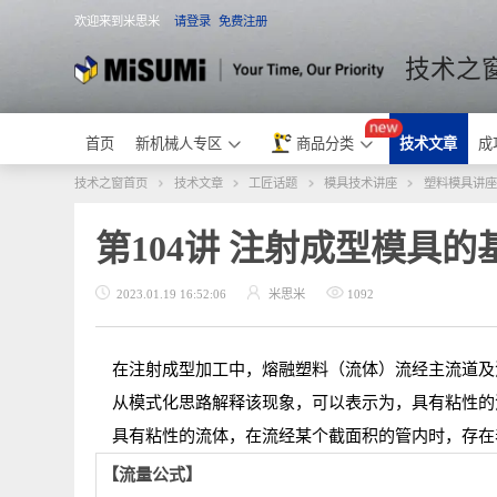
欢迎来到米思米
请登录
免费注册
米思米
技术
首页
新机械人专区
商品分类
技术文章
技术之窗首页
技术文章
工匠话题
模具技术讲座
塑料模
第104讲 注射成型模
2023.01.19 16:52:06
米思米
1092
在注射成型加工中，熔融塑料（流体）流经主流
从模式化思路解释该现象，可以表示为，具有粘
具有粘性的流体，在流经某个截面积的管内时，存