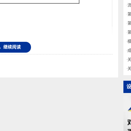
录后，继续阅读
慢，流道的截面积越小，流速越快。
流速加快。
来讲，上述公式必须根据各种因素进行修正。