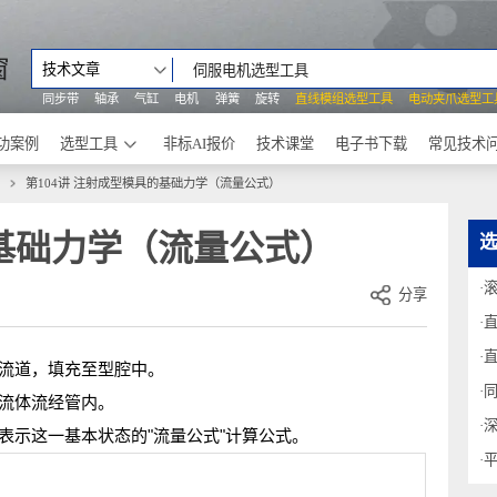
之窗
技术文章
同步带
轴承
气缸
电机
弹簧
旋转
直线模组选型工具
电动
成功案例
选型工具
非标AI报价
技术课堂
电子书下载
具讲座
第104讲 注射成型模具的基础力学（流量公式）
具的基础力学（流量公式）
分享
道及流道，填充至型腔中。
性的流体流经管内。
在表示这一基本状态的"流量公式"计算公式。