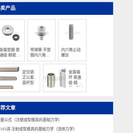
热卖产品
金属垫圈 普
带弹簧·平垫
内六角止动
通级·精密级
圈内六角螺
螺丝
T尺寸指定型
栓
定位销
金属轴
正公差
环 普通
直杆型
级·精密
级 L尺寸
指定型
推荐文章