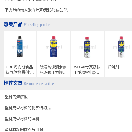
平皮带的最大张力计算(无防跑偏肋型)
热卖产品
Hot selling products
CRC希安斯食品
除湿防锈润滑剂
WD-40专家级快
润滑剂
级气体检漏剂/管
WD-40压力罐型
干型精密电器清
道泄漏快速检测
（次日发货）
洁剂852236（次
推荐文章
剂PR14503（次
日发货）
Recommended articles
日发货）
塑料的溶解度
塑料成型材料的化学结构式
塑料成型材料的填料
塑料材料的优点与用途