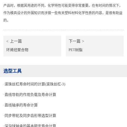
产品时，根据其用途的不同，化学特性可能变得非常重要。在有时间的情况下，
作为模具设计的外围知识而涉猎一些有关塑料材料化学性质的内容，是很有助益
的。
上一篇
下一篇
环烯烃聚合物
PET树脂
选型工具
滚珠丝杠寿命时间的计算(滚珠丝杠-3)
直线导轨的作用负载及寿命计算
直线轴承的寿命计算
同步带轮及同步齿形带选型计算
深沟球轴承的基本额定寿命计算