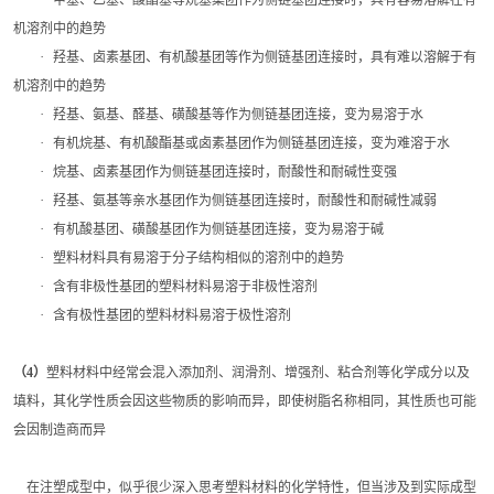
甲基、乙基、酸酯基等烷基集团作为侧链基团连接时，具有容易溶解在有
机溶剂中的趋势
·
羟基、卤素基团、有机酸基团等作为侧链基团连接时，具有难以溶解于有
机溶剂中的趋势
·
羟基、氨基、醛基、磺酸基等作为侧链基团连接，变为易溶于水
·
有机烷基、有机酸酯基或卤素基团作为侧链基团连接，变为难溶于水
·
烷基、卤素基团作为侧链基团连接时，耐酸性和耐碱性变强
·
羟基、氨基等亲水基团作为侧链基团连接时，耐酸性和耐碱性减弱
·
有机酸基团、磺酸基团作为侧链基团连接，变为易溶于碱
·
塑料材料具有易溶于分子结构相似的溶剂中的趋势
·
含有非极性基团的塑料材料易溶于非极性溶剂
·
含有极性基团的塑料材料易溶于极性溶剂
（
4
）
塑料材料中经常会混入添加剂、润滑剂、增强剂、粘合剂等化学成分以及
填料，其化学性质会因这些物质的影响而异，即使树脂名称相同，其性质也可能
会因制造商而异
在注塑成型中，似乎很少深入思考塑料材料的化学特性，但当涉及到实际成型