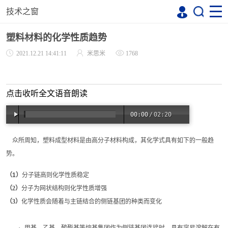
技术之窗
塑料材料的化学性质趋势
2021.12.21 14:41:11
米思米
1768
点击收听全文语音朗读
00:00
/
02:20
众所周知，塑料成型材料是由高分子材料构成，其化学式具有如下的一般趋
势。
（
1
）
分子链高则化学性质稳定
（
2
）
分子为网状结构则化学性质增强
（
3
）
化学性质会随着与主链结合的侧链基团的种类而变化
·